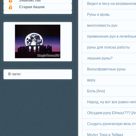
Знакомства
Видел в лесу на взорванном
Старая башня
Руны и кровь
многоликость рун
применение рун в лечебных
руны для поиска работы
лишнии руны?
Внеалфавитные руны
В чате:
вeрa
Боль [Ans]
Народ, ну вот все равно непо
Обсудим руну Eihwaz??? [An
Создать руническую вязь от
Молот Тора и Тейваз