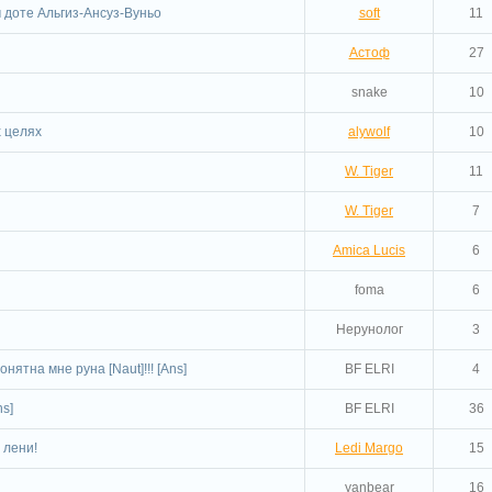
 доте Альгиз-Ансуз-Вуньо
soft
11
Астоф
27
snake
10
 целях
alywolf
10
W. Tiger
11
W. Tiger
7
Amica Lucis
6
foma
6
Нерунолог
3
нятна мне руна [Naut]!!! [Ans]
BF ELRI
4
s]
BF ELRI
36
 лени!
Ledi Margo
15
yanbear
16