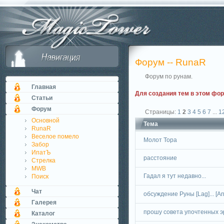
Форум -- RunaR
Форум по рунам.
Главная
Для создания тем в этом фо
Статьи
Форум
Страницы:
1
2
3
4
5
6
7
...
1
Основной
Тема
RunaR
Веселое помело
Молот Тора
Забор
ИпатЪ
рaсстояниe
Стрелка
MWB
Гадал я тут недавно...
Поиск
Чат
обсуждение Руны [Lag]... [An
Галерея
прошу совета упочтенных 
Каталог