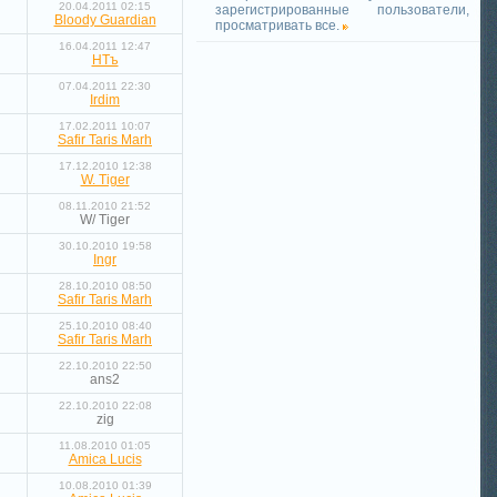
20.04.2011 02:15
зарегистрированные пользователи,
Bloody Guardian
просматривать все.
16.04.2011 12:47
НТъ
07.04.2011 22:30
Irdim
17.02.2011 10:07
Safir Taris Marh
17.12.2010 12:38
W. Tiger
08.11.2010 21:52
W/ Tiger
30.10.2010 19:58
Ingr
28.10.2010 08:50
Safir Taris Marh
25.10.2010 08:40
Safir Taris Marh
22.10.2010 22:50
ans2
22.10.2010 22:08
zig
11.08.2010 01:05
Amica Lucis
10.08.2010 01:39