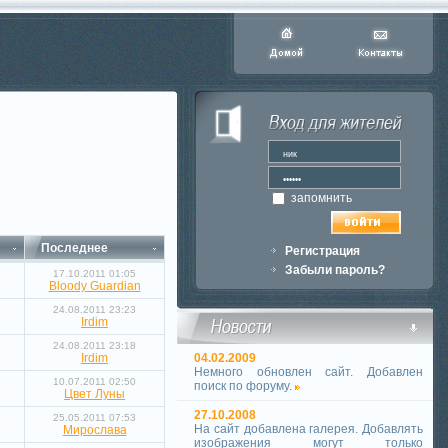
запомнить
Последнее
Регистрация
Забыли пароль?
17.10.2011 01:05
Bloody Guardian
24.08.2011 23:23
Irdim
24.08.2011 23:18
Irdim
04.02.2009
Немного обновлен сайт. Добавлен
10.07.2011 02:50
поиск по форуму.
Цвет Луны
27.10.2008
25.05.2011 07:53
На сайт добавлена галерея. Добавлять
Мирослава
изображения могут только