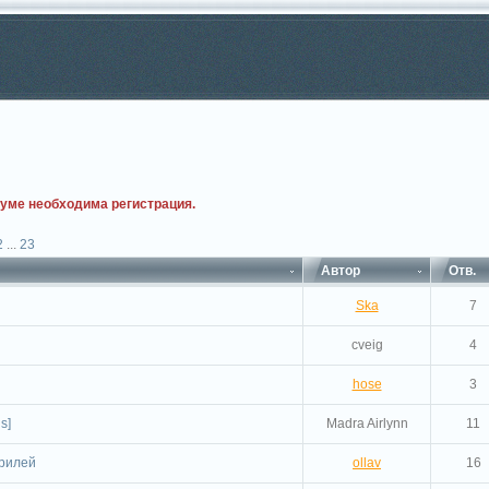
руме необходима регистрация.
2
...
23
Автор
Отв.
Ska
7
cveig
4
hose
3
s]
Madra Airlynn
11
эрилей
ollav
16