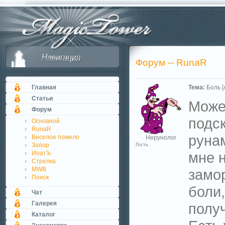
Форум -- RunaR
Главная
Тема:
Боль [
Статьи
Может
Форум
подс
Основной
RunaR
руна
Веселое помело
Нерунолог
Забор
Гость
мне н
ИпатЪ
Стрелка
MWB
замо
Поиск
боли,
Чат
Галерея
полу
Каталог