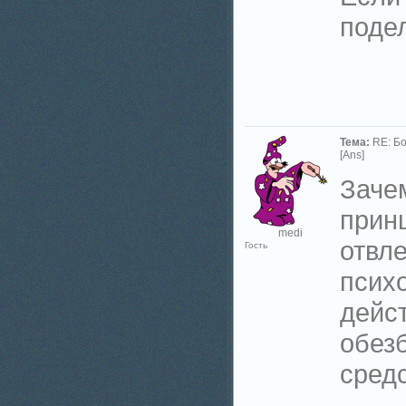
подел
Тема:
RE: Б
[Ans]
Заче
прин
medi
отвл
Гость
психо
дейс
обез
средс