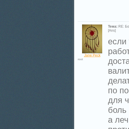
Тема:
RE: Б
[Ans]
если 
рабо
Jane Peck
дост
root
валит
дела
по п
для ч
боль 
а леч