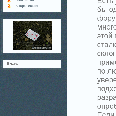
Есть 
Знакомства
Старая башня
бы од
фору
мног
этой
сталк
скло
прим
В чате:
по лю
увере
подх
разр
опро
Если 