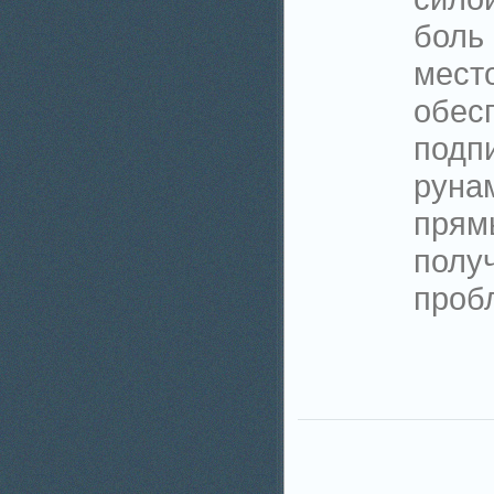
боль
мест
обес
подп
руна
прям
полу
проб