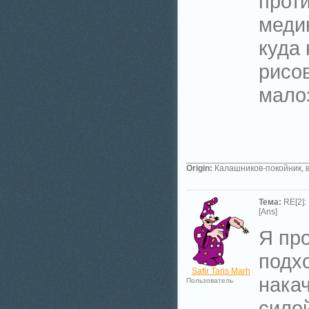
прот
меди
куда
рисо
мало
_________________________
Origin:
Калашников-покойник, в
Тема:
RE[2]:
[Ans]
Я пр
подх
Safir Taris Marh
нака
Пользователь
сило