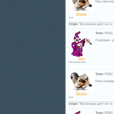
Она твоя пе
Bizzara
root
_________________________
Origin:
"Вселенная дает не то, 
Тема:
RE[4]:
Подборки - д
Alice
Пользователь
Тема:
RE[5]:
Рано оправд
Bizzara
root
_________________________
Origin:
"Вселенная дает не то, 
Тема:
RE[6]: