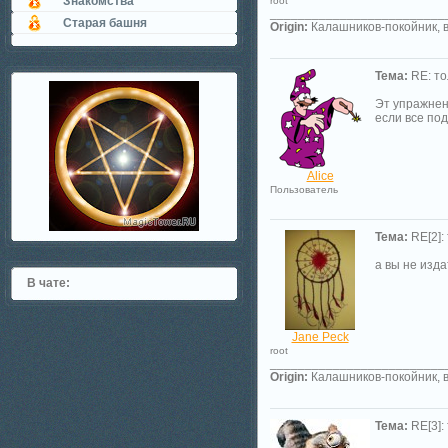
Знакомства
root
_________________________
Старая башня
Origin:
Калашников-покойник, в
Тема:
RE: то
Эт упражнен
если все по
Alice
Пользователь
Тема:
RE[2]:
а вы не изда
В чате:
Jane Peck
root
_________________________
Origin:
Калашников-покойник, в
Тема:
RE[3]: