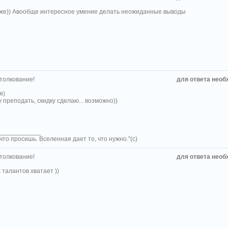
м же)) Авообще интересное умение делать неожиданные выводы
 толкование!
для ответа необ
я)
гу преподать, скидку сделаю... возможно))
____________
что просишь. Вселенная дает то, что нужно."(с)
 толкование!
для ответа необ
 талантов хватает ))