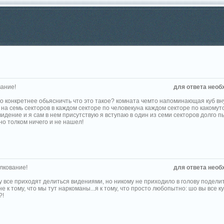
ание!
для ответа необ
по конкретнее обьясничть что это такое? комната чемто напоминающая куб вн
на семь секторов в каждом секторе по человекуна каждом секторе по какомут
видение и я сам в нем присутствую я вступаю в один из семи секторов долго 
но толком ничего и не нашел!
лкование!
для ответа необ
му все приходят делиться видениями, но никому не приходило в голову подели
 не к тому, что мы тут наркоманы...я к тому, что просто любопытно: шо вы все к
?!