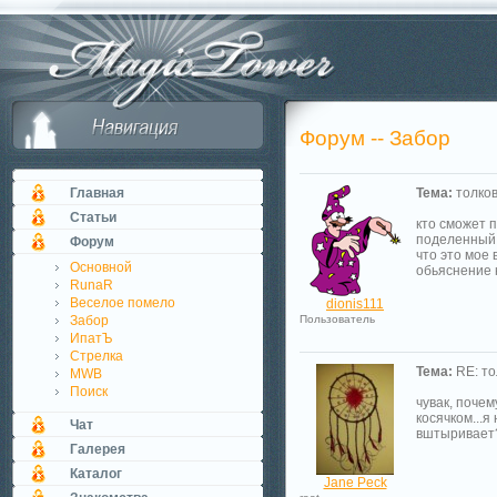
Форум -- Забор
Главная
Тема:
толков
Статьи
кто сможет 
поделенный 
Форум
что это мое 
Основной
обьяснение 
RunaR
Веселое помело
dionis111
Забор
Пользователь
ИпатЪ
Стрелка
Тема:
RE: то
MWB
Поиск
чувак, поче
косячком...я
Чат
вштыривает
Галерея
Каталог
Jane Peck