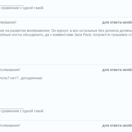
____________
 сравнении с одной такой.
лкование!
для ответа необ
ие на развитие воображения. Он курнул, а все остальные без допинга должны 
добные посты объединить, да с комментами Jane Pack, получится трэшевое с
 толкование!
для ответа необ
тель? нет?...досадненько
____________
 сравнении с одной такой.
 толкование!
для ответа необ