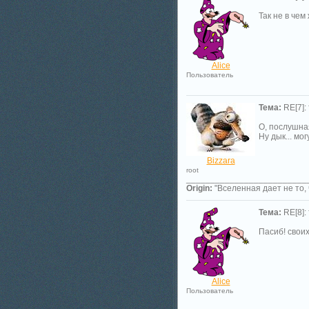
Так не в че
Alice
Пользователь
Тема:
RE[7]:
О, послушна
Ну дык... мо
Bizzara
root
_________________________
Origin:
"Вселенная дает не то, 
Тема:
RE[8]:
Пасиб! своих
Alice
Пользователь