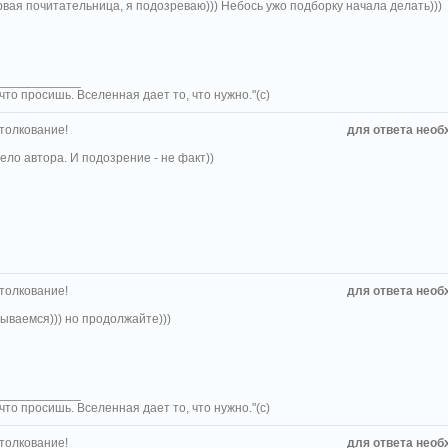
рвая почитательница, я подозреваю))) Небось ужо подборку начала делать)))
____________
что просишь. Вселенная дает то, что нужно."(с)
 толкование!
для ответа необ
ело автора. И подозрение - не факт))
 толкование!
для ответа необ
ываемся))) но продолжайте)))
____________
что просишь. Вселенная дает то, что нужно."(с)
 толкование!
для ответа необ