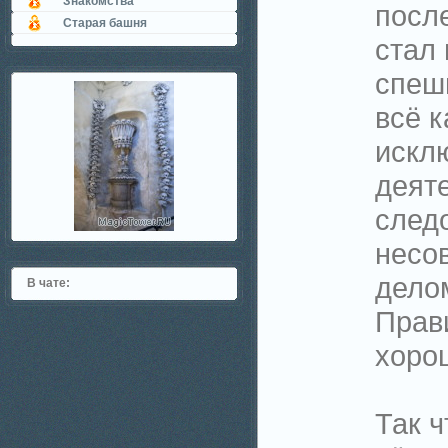
Знакомства
после
Старая башня
стал
спеш
всё к
искл
деят
след
несо
дело
В чате:
Прав
хорош
Так ч