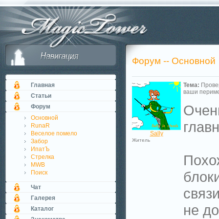
Форум -- Основной
Главная
Тема:
Прове
ваши перим
Статьи
Очень
Форум
Основной
главн
RunaR
Веселое помело
Sally
Житель
Забор
ИпатЪ
Похож
Стрелка
MWB
блок
Поиск
Чат
связи
Галерея
не до
Каталог