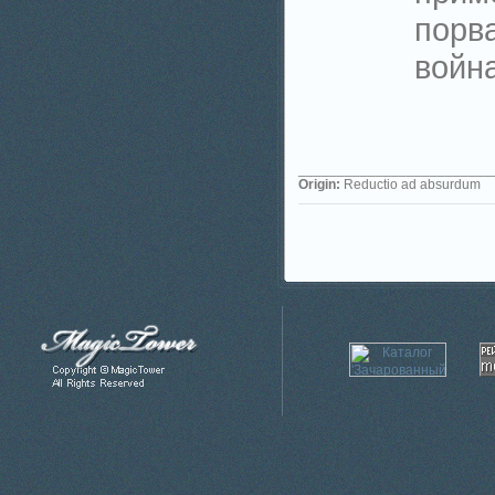
порва
война
_________________________
Origin:
Reductio ad absurdum