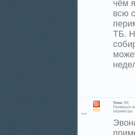
чём я
всю 
пери
ТБ. Н
соби
може
недел
Тема:
RE:
Проверьте 
НТъ
периметры
root
Эвон
прим