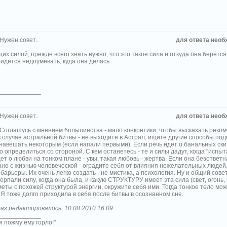
 Нужен совет..
для ответа необ
х силой, прежде всего знать нужно, что это такое сила и откуда она берётся.
ридётся недоумевать, куда она делась
____________
 Нужен совет..
для ответа необ
Соглашусь с мнением большинства - мало конкретики, чтобы высказать реко
 случае астральной битвы - не выходите в Астрал, ищите другие способы под
 навешать некоторым (если напали первыми). Если речь идет о банальных ск
о определиться со стороной. С кем останетесь - те и силы дадут, когда "испыт
ет о любви на тонком плане - увы, такая любовь - жертва. Если она безответн
ано с жизнью человеческой - оградите себя от влияния нежелательных людей.
арьеры. Их очень легко создать - не мистика, а психология. Ну и общий сове
рпали силу, когда она была, и какую СТРУКТУРУ имеет эта сила (свет, огонь, в
еты с похожей структурой энергии, окружите себя ими. Тогда тонкое тело мож
 Я тоже долго приходила в себя после битвы в осознанном сне.
аз редактировалось: 10.08.2010 16:09
____________
я пожму ему горло!"