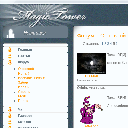
Форум -- Основной
Страницы:
1
2
3
4
5
6
Главная
Тема:
RE[3]:
Статьи
Форум
кто не собир
Основной
RunaR
Ша Ман
Веселое помело
Пользователь
Забор
_________________________
ИпатЪ
Origin:
жизнь такая
Стрелка
MWB
Тема:
RE[4]:
Поиск
Для особенн
Чат
Галерея
Каталог
Алкелол