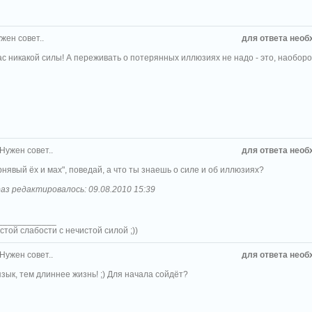
жен совет..
для ответа необ
с никакой силы! А переживать о потерянных иллюзиях не надо - это, наоборот,
 Нужен совет..
для ответа необ
нявый ёх и мах", поведай, а что ты знаешь о силе и об иллюзиях?
аз редактировалось: 09.08.2010 15:39
____________
стой слабости с нечистой силой ;))
 Нужен совет..
для ответа необ
зык, тем длиннее жизнь! ;) Для начала сойдёт?