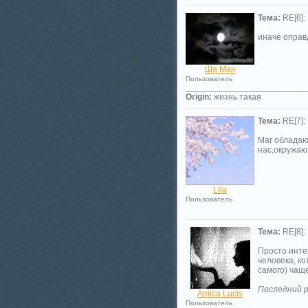
Тема:
RE[6]:
иначе оправ
Ша Ман
Пользователь
_________________________
Origin:
жизнь такая
Тема:
RE[7]:
Маг обладаю
нас,окружаю
Lila
Пользователь
Тема:
RE[8]:
Просто интер
человека, ко
самого) чаще
Последний р
Amica Lucis
Пользователь