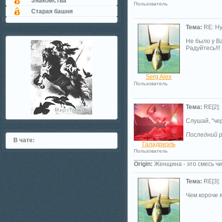
Знакомства
Пользователь
Старая башня
Тема:
RE: Ну
Не было у Ва
Радуйтесь!!!
Serg Alex
Пользователь
Тема:
RE[2]:
Слушай, "чер
Последний р
В чате:
Галадриэль
Пользователь
_________________________
Origin:
Женщина - это смесь чи
Тема:
RE[3]:
Чем короче я