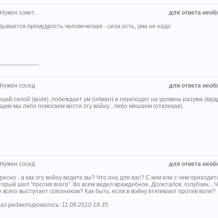
 Нужен совет..
для ответа необ
дывается премудрость человеческая - сила есть, ума не надо
____________
 Нужен сосед
для ответа необ
щий силой (воля) ,побеждает ум (обман) и переходит на уровень разума (мудр
щим мы либо помогаем вести эту войну , либо мешаем (отвлекая).
 Нужен сосед
для ответа необ
есно - а как эту войну видите вы? Что она для вас? С кем или с чем приходи
торый шел "против всего". Во всем видел враждебное. Долетался, голубчик... Ч
 всего выступает союзником? Как быть, если в войну втягивают против воли?
аз редактировалось: 11.08.2010 19:35