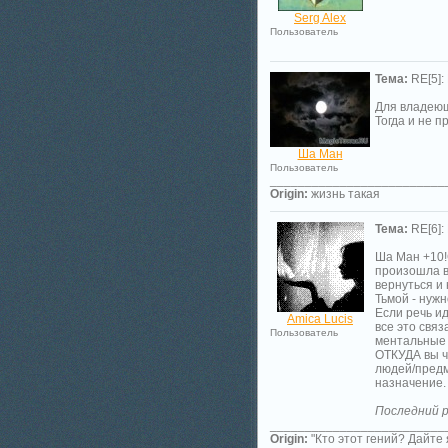
Serg Alex
Пользователь
Тема:
RE[5]:
Для владеющи
Тогда и не п
Ша Ман
Пользователь
_________________________
Origin:
жизнь такая
Тема:
RE[6]:
Ша Ман +10!
произошла в
вернуться и
Тьмой - нужн
Если речь ид
Amica Lucis
все это связ
Пользователь
ментальные б
ОТКУДА вы че
людей/предм
назначение.
Последний р
_________________________
Origin:
"Кто этот гений? Дайте 