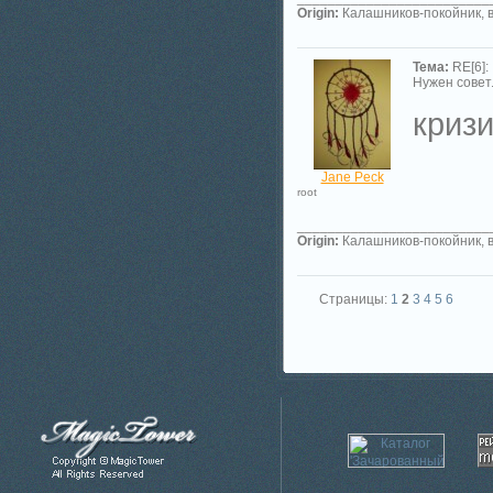
Origin:
Калашников-покойник, в
Тема:
RE[6]:
Нужен совет.
кризи
Jane Peck
root
_________________________
Origin:
Калашников-покойник, в
Страницы:
1
2
3
4
5
6