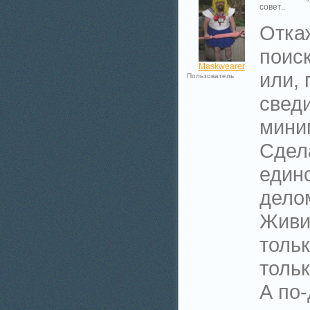
совет..
Откаж
поиск
Maskwearer
или, 
Пользователь
сведи
мини
Сдел
един
дело
Живи
тольк
тольк
А по-