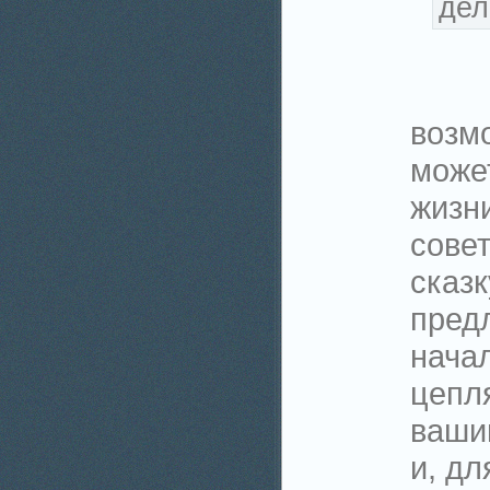
дел
возм
може
жизни
сове
сказк
пред
нача
цепля
ваши
и, дл