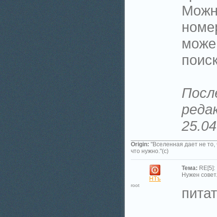
Можно
номе
може
поиск
Посл
реда
25.04
_________________________
Origin:
"Вселенная дает не то,
что нужно."(с)
Тема:
RE[5]:
Нужен совет.
НТъ
root
питат