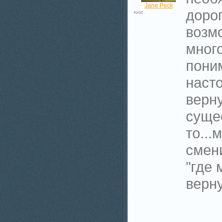
Jane Peck
дорог
root
возм
много
пони
наст
верну
суще
то...
смен
"где 
верну