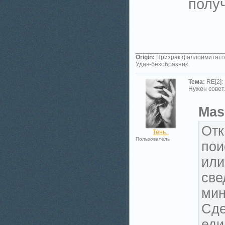
получ
_________________________
Origin:
Призрак фаллоимитато
Удав-безобразник.
Тема:
RE[2]:
Нужен совет.
Mas
Отк
Тень..
Пользователь
пои
или
све
мин
Сде
еди