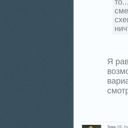
то.
сме
схе
нич
Я ра
возм
вариа
смотр
Тема:
RE: Н