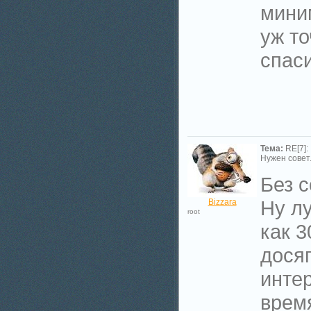
мини
уж то
спаси
Тема:
RE[7]:
Нужен совет.
Без 
Ну л
Bizzara
root
как 3
дося
интер
время