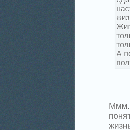
нас
жиз
Жив
тол
тол
А п
пол
Ммм..
поня
жизнь