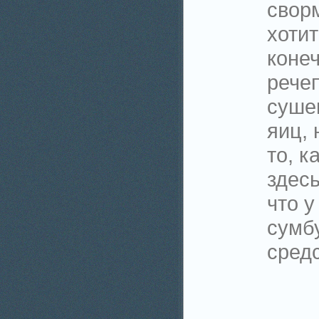
сворм
хотит
коне
речеп
суше
яиц, 
то, к
здесь
что у
сумб
средс
_________________________