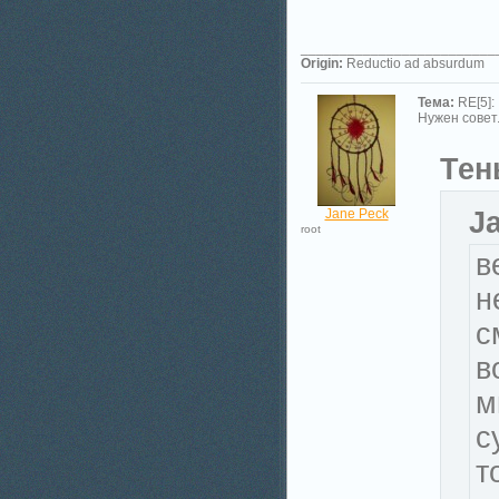
_________________________
Origin:
Reductio ad absurdum
Тема:
RE[5]:
Нужен совет.
Тень
Jane Peck
J
root
в
н
с
в
м
с
т