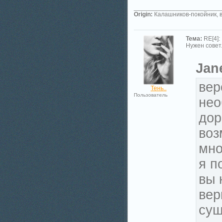
_________________________
Origin:
Калашников-покойник, в
Тема:
RE[4]:
Нужен совет.
Jan
вер
Тень..
Пользователь
нео
дор
воз
мно
я п
вы 
вер
сущ