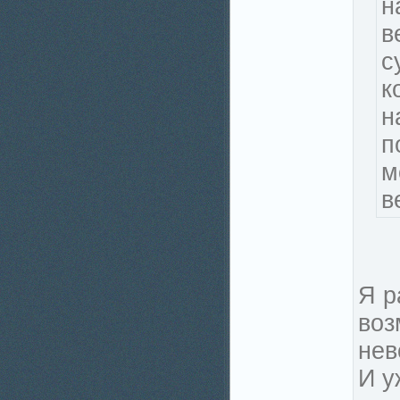
н
в
с
к
н
п
м
в
Я р
воз
нев
И у