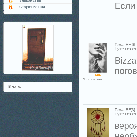
Знакомства
Если
Старая башня
Тема:
RE[6]:
Нужен совет.
Bizza
пого
Тень..
Пользователь
В чате:
Тема:
RE[3]:
Нужен совет.
вероя
необ