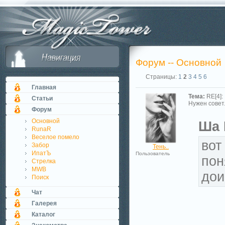
Форум -- Основной
Страницы:
1
2
3
4
5
6
Главная
Тема:
RE[4]:
Статьи
Нужен совет.
Форум
Основной
Ша 
RunaR
Веселое помело
вот
Забор
Тень..
ИпатЪ
Пользователь
пон
Стрелка
MWB
дои
Поиск
Чат
Галерея
Каталог