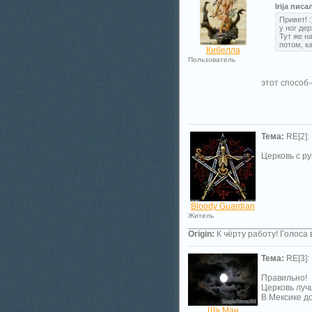
Irija писа
Привет! 
у ног де
Тут же н
потом, ка
Кибелла
Пользователь
этот способ
Тема:
RE[2]:
Церковь с ру
Bloody Guardian
Житель
_________________________
Origin:
К чёрту работу! Голоса 
Тема:
RE[3]:
Правильно!
Церковь луч
В Мексике д
Ша Ман