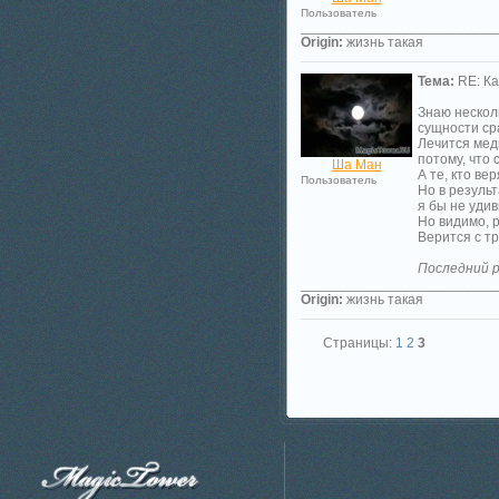
Пользователь
_________________________
Origin:
жизнь такая
Тема:
RE: Ка
Знаю нескол
сущности ср
Лечится мед
потому, что 
Ша Ман
А те, кто ве
Пользователь
Но в резуль
я бы не удив
Но видимо, 
Верится с т
Последний р
_________________________
Origin:
жизнь такая
Страницы:
1
2
3