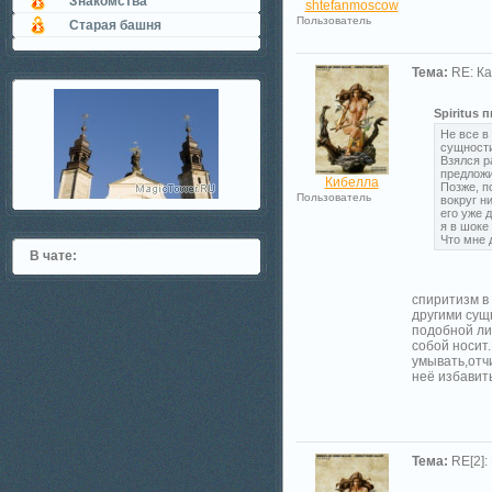
Знакомства
shtefanmoscow
Пользователь
Старая башня
Тема:
RE: Ка
Spiritus п
Не все в
сущности
Взялся р
предложи
Кибелла
Позже, п
Пользователь
вокруг н
его уже д
я в шоке
Что мне 
В чате:
спиритизм в 
другими сущ
подобной ли
собой носит
умывать,отч
неё избавит
Тема:
RE[2]: