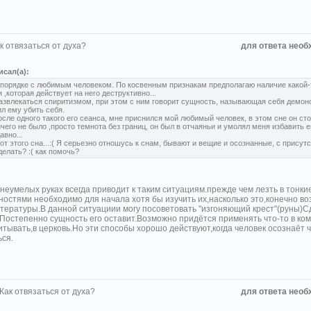
к отвязаться от духа?
для ответа необ
исал(а):
 порядке с любимым человеком. По косвенным признакам предполагаю наличие какой
 ,которая действует на него деструктивно...
азвлекаться спиритизмом, при этом с ним говорит сущность, называющая себя демон
л ему убить себя.
осле одного такого его сеанса, мне приснился мой любимый человек, в этом сне он ст
ичего не было ,просто темнота без границ, он был в отчаяньи и умолял меня избавить е
авно...
 от этого сна...:( Я серьезно отношусь к снам, бывают и вещие и осознанные, с присут
делать? :( как помочь?
неумелых руках всегда приводит к таким ситуациям.прежде чем лезть в тонки
ностями необходимо для начала хотя бы изучить их,насколько это,конечно в
тературы.В данной ситуациии могу посоветовать "изгоняющий крест"(руны)Сд
.Постепенно сущность его оставит.Возможно придётся применять что-то в ком
итывать,в церковь.Но эти способы хорошо действуют,когда человек осознаёт 
ься.
 Как отвязаться от духа?
для ответа необ