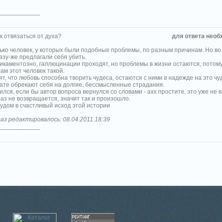
____________
к отвязаться от духа?
для ответа необ
ько человек, у которых были подобные проблемы, по разным причинам. Но во
азу-же предлагали себя убить.
икаментозно, галлюцинации проходят, но проблемы в жизни остаются, потому,
сам этот человек такой.
рят, что любовь способна творить чудеса, остаются с ними в надежде на это чу
тате обрекают себя на долгие, бессмысленные страдания.
ился, если бы автор вопроса вернулся со словами - ахх простите, это уже не в
раз не возвращается, значит так и произошло.
рудом в счастливый исход этой истории
аз редактировалось: 08.04.2011 18:39
____________