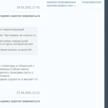
зарегистрированные пользователи,
просматривать все.
16.03.2011 17:42
ходимо зарегистрироваться
-то паразитирующей
ом. При первом же сеансе он
оял прямо передо мной,
го от духа, который мучает
ствием разных сущностей...
е структуры и общаться с
озможно.Сейчас много
елать талисман,пусть с
плексе-
чужую сущность и желает от
07.04.2011 13:12
ходимо зарегистрироваться