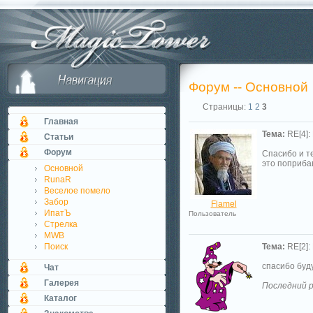
Форум -- Основной
Страницы:
1
2
3
Главная
Тема:
RE[4]:
Статьи
Форум
Спасибо и те
это поприбав
Основной
RunaR
Веселое помело
Забор
Flamel
ИпатЪ
Пользователь
Стрелка
MWB
Поиск
Тема:
RE[2]:
спасибо буд
Чат
Галерея
Последний р
Каталог