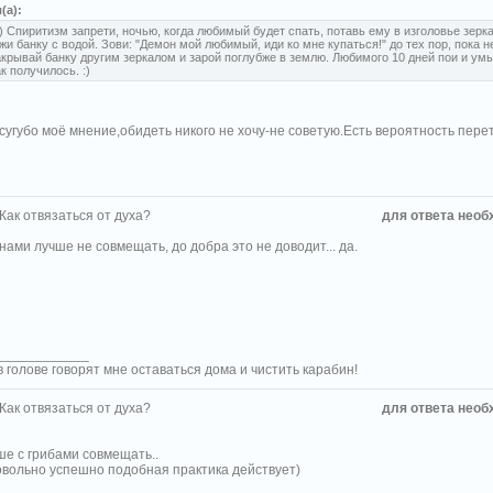
л(а):
:) Спиритизм запрети, ночью, когда любимый будет спать, потавь ему в изголовье зерк
ржи банку с водой. Зови: "Демон мой любимый, иди ко мне купаться!" до тех пор, пока н
акрывай банку другим зеркалом и зарой поглубже в землю. Любимого 10 дней пои и ум
к получилось. :)
-сугубо моё мнение,обидеть никого не хочу-не советую.Есть вероятность пере
 Как отвязаться от духа?
для ответа необ
нами лучше не совмещать, до добра это не доводит... да.
____________
в голове говорят мне оставаться дома и чистить карабин!
 Как отвязаться от духа?
для ответа необ
ше с грибами совмещать..
овольно успешно подобная практика действует)