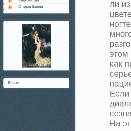
Знакомства
ли из
Старая башня
цвете
ногте
много
разг
этом 
как 
серь
пацие
В чате:
Если
диало
созна
На эт