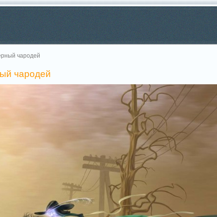
ёрный чародей
ный чародей