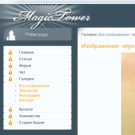
Галерея:
Все изображения
/ ч
Изображение: чёр
Главная
Статьи
Форум
Чат
Галерея
Все изображения
Творчество
Фотографии
Фэнтези
Каталог
Знакомства
Старая башня