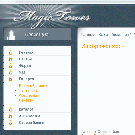
Галерея:
Все изображения
/
-
/
Изображение: -
Главная
Статьи
Форум
Чат
Галерея
Все изображения
Творчество
Фотографии
Фэнтези
Каталог
Знакомства
Старая башня
Галерея: Фотографии