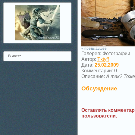
« предыдущее
Галерея: Фотографии
В чате:
Автор:
Tktyff
Дата:
25.02.2009
Комментарии: 0
Описание:
А так? Тоже
Обсуждение
Оставлять комментар
пользователи.