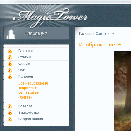
Галерея:
Фэнтези
/ +
Изображение: +
Главная
Статьи
Форум
Чат
Галерея
Все изображения
Творчество
Фотографии
Фэнтези
Каталог
Знакомства
Старая башня