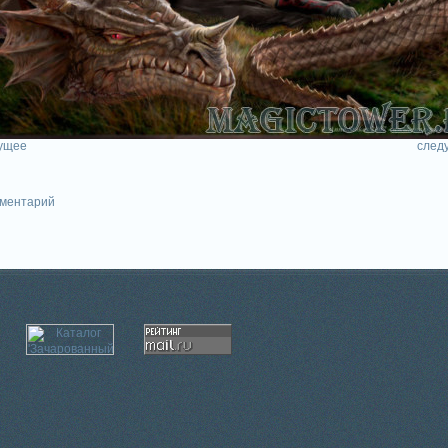
ущее
след
мментарий