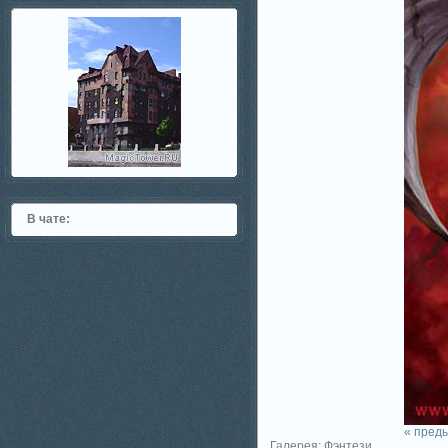
В чате:
« пред
Галерея: Фэнтези