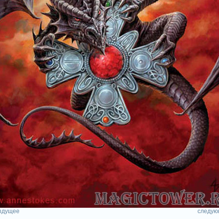
ыдущее
следую