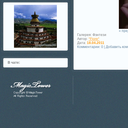
« пр
Галерея: Фэнтези
Автор:
*Fiore*
Дата:
18.04.2011
Комментарии: 0 | Добавить ко
В чате: