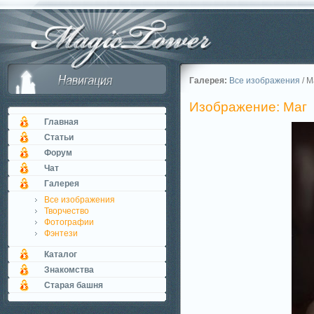
Галерея:
Все изображения
/ М
Изображение: Маг
Главная
Статьи
Форум
Чат
Галерея
Все изображения
Творчество
Фотографии
Фэнтези
Каталог
Знакомства
Старая башня