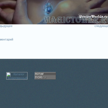
едыдущее
следующе
мментарий