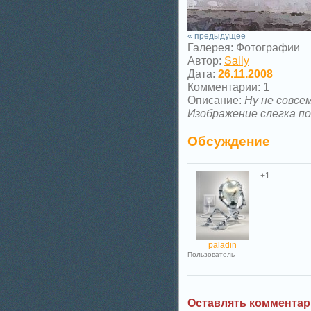
« предыдущее
Галерея: Фотографии
Автор:
Sally
Дата:
26.11.2008
Комментарии: 1
Описание:
Ну не совсем
Изображение слегка по
Обсуждение
+1
paladin
Пользователь
Оставлять комментар