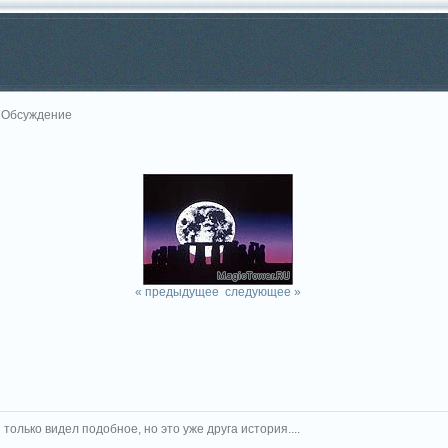
 Обсуждение
« предыдущее
следующее »
 только видел подобное, но это уже друга история....