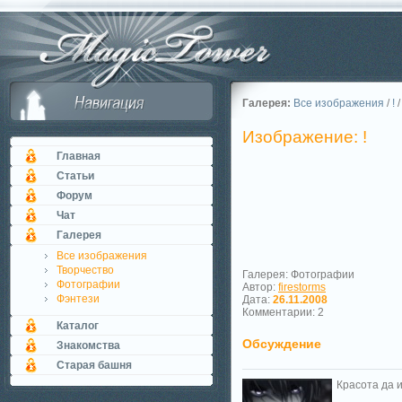
Галерея:
Все изображения
/
!
/
Изображение: !
Главная
Статьи
Форум
Чат
Галерея
Все изображения
Творчество
Галерея: Фотографии
Фотографии
Автор:
firestorms
Фэнтези
Дата:
26.11.2008
Комментарии: 2
Каталог
Обсуждение
Знакомства
Старая башня
Красота да и