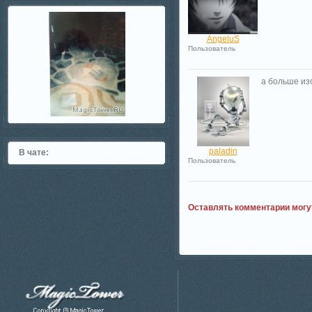
AngeluS
Пользователь
а больше из
paladin
В чате:
Пользователь
Оставлять комментарии могу