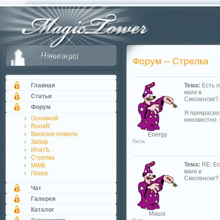
Форум -- Стрелка
Главная
Тема:
Есть л
маги в
Статьи
Смоленске?
Форум
Я прекрасно 
Основной
неизвестно.
RunaR
Веселое помело
Energy
Забор
Гость
ИпатЪ
Стрелка
Тема:
RE: Ес
MWB
маги в
Поиск
Смоленске?
Чат
Галерея
Каталог
Маша