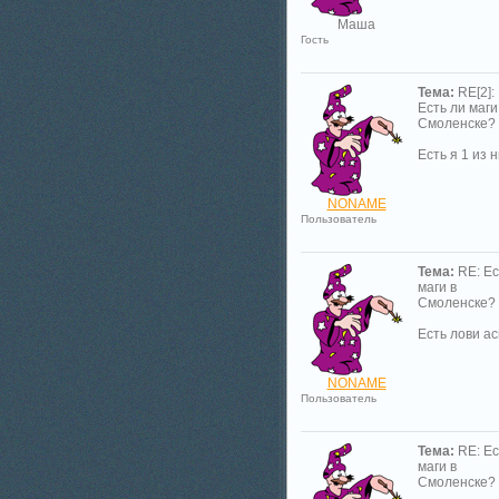
Маша
Гость
Тема:
RE[2]:
Есть ли маги
Смоленске?
Есть я 1 из 
NONAME
Пользователь
Тема:
RE: Ес
маги в
Смоленске?
Есть лови а
NONAME
Пользователь
Тема:
RE: Ес
маги в
Смоленске?