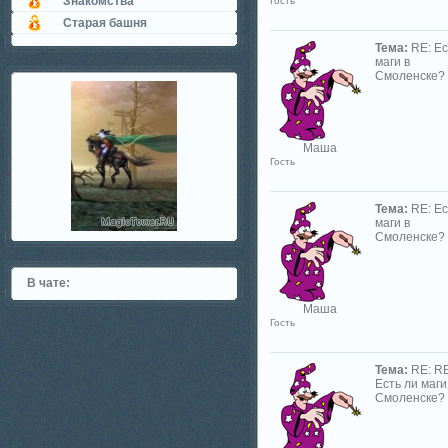
Знакомства
Гость
Старая башня
Тема:
RE: Ес
маги в
Смоленске?
Маша
Гость
Тема:
RE: Ес
маги в
Смоленске?
В чате:
Маша
Гость
Тема:
RE: RE
Есть ли маги
Смоленске?