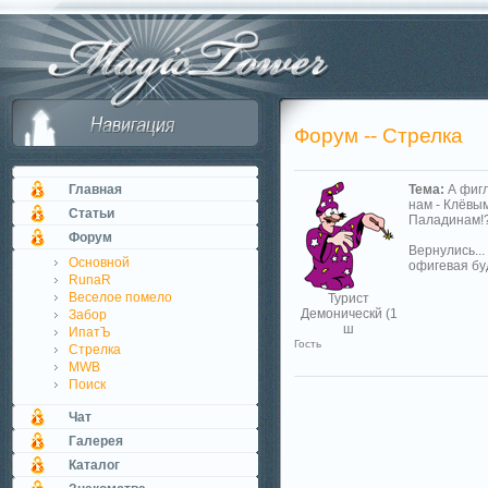
Форум -- Стрелка
Главная
Тема:
А фиг
нам - Клёвы
Статьи
Паладинам!?
Форум
Вернулись..
Основной
офигевая буд
RunaR
Веселое помело
Турист
Демоническй (1
Забор
ш
ИпатЪ
Гость
Стрелка
MWB
Поиск
Чат
Галерея
Каталог