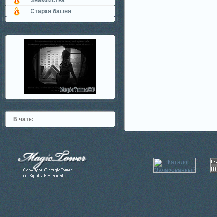
Знакомства
Старая башня
В чате: