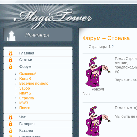
Форум -- Стрелка
Страницы:
1
2
Главная
Тема:
Стрел
Статьи
летние,
Форум
предпоходн
%)
Основной
RunaR
Вариант - эт
Веселое помело
Забор
Ронхул
ИпатЪ
Гость
Стрелка
MWB
Поиск
Тема:
гым :о
Мы быть не с
Чат
Галерея
Каталог