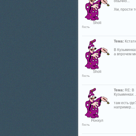
обычно...
Хм, прости т
Sholi
Гость
Тема:
Кстати.
В Кузьминка
а впрочем мн
Sholi
Гость
Тема:
RE: В
Кузьминках ..
там есть где
например....
Ронхул
Гость