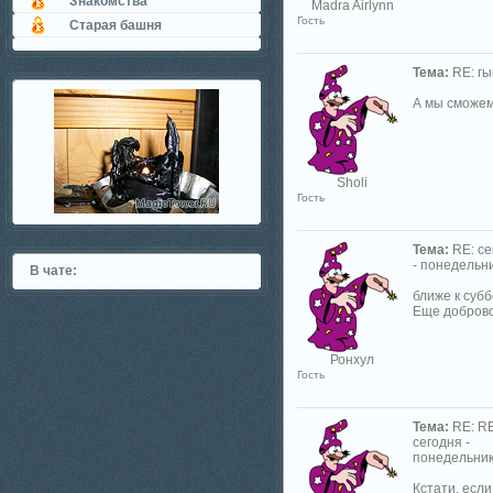
Знакомства
Madra Airlynn
Гость
Старая башня
Тема:
RE: гы
А мы сможем!
Sholi
Гость
Тема:
RE: се
- понедельник
В чате:
ближе к субб
Еще добров
Ронхул
Гость
Тема:
RE: RE
сегодня -
понедельник.
Кстати, если