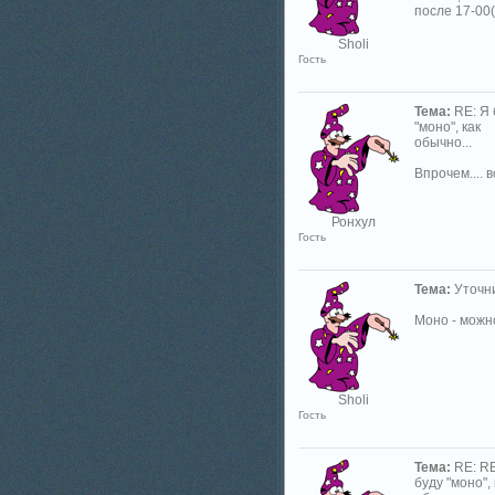
после 17-00(
Sholi
Гость
Тема:
RE: Я 
"моно", как
обычно...
Впрочем.... в
Ронхул
Гость
Тема:
Уточн
Моно - можн
Sholi
Гость
Тема:
RE: RE
буду "моно", 