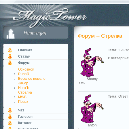
Форум -- Стрелка
Главная
Тема:
2 Анто
Статьи
В четверг на
Форум
Основной
RunaR
Веселое помело
Shamy
Забор
Гость
ИпатЪ
Стрелка
Тема:
Ответ 
MWB
Поиск
Чат
Галерея
Каталог
anton