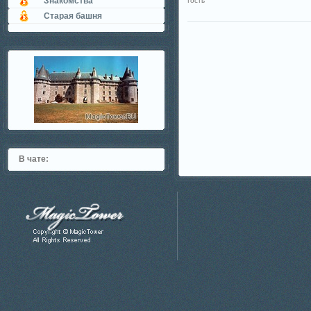
Знакомства
Гость
Старая башня
В чате: