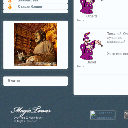
Знакомства
Старая башня
Olgerd
Гость
Тема:
ой, Ол
лучше не
спрашивай
Хотя мне ино
Jarod
Гость
В чате: