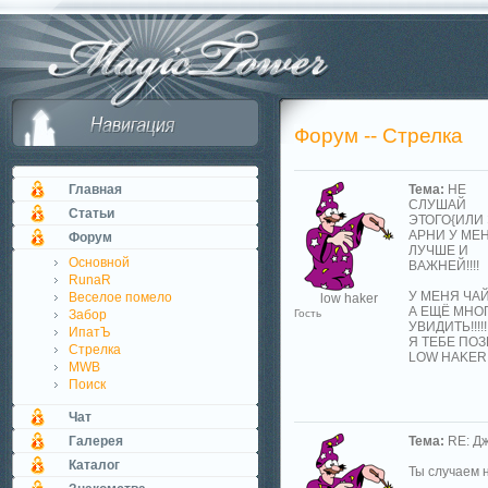
Форум -- Стрелка
Главная
Тема:
НЕ
СЛУШАЙ
Статьи
ЭТОГО{ИЛИ 
АРНИ У МЕ
Форум
ЛУЧШЕ И
Основной
ВАЖНЕЙ!!!!
RunaR
У МЕНЯ ЧАЙ Т
Веселое помело
low haker
А ЕЩЁ МНОГ
Забор
Гость
УВИДИТЬ!!!!!!!!!!!!!!
ИпатЪ
Я ТЕБЕ ПОЗВОНЮ!!!!
Стрелка
LOW HAKER
MWB
Поиск
Чат
Галерея
Тема:
RE: Д
Каталог
Ты случаем 