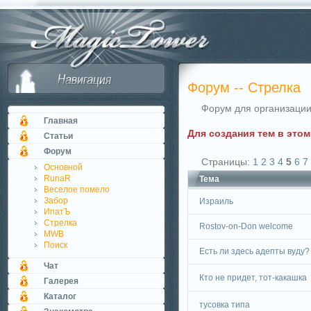
Форум -- Стрелка
Форум для организации
Главная
Для создания тем в это
Статьи
Форум
Страницы:
1
2
3
4
5
6
7
Основной
RunaR
Тема
Веселое помело
Забор
Израиль
ИпатЪ
Стрелка
Rostov-on-Don welcome
MWB
Поиск
Есть ли здесь адепты вуду?
Чат
Кто не придет, тот-какашка
Галерея
Каталог
тусовка типа