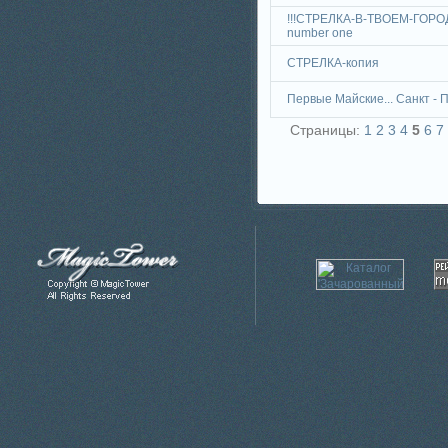
!!!СТРЕЛКА-В-ТВОЕМ-ГОРОД
number one
СТРЕЛКА-копия
Первые Майские... Санкт - 
Страницы:
1
2
3
4
5
6
7