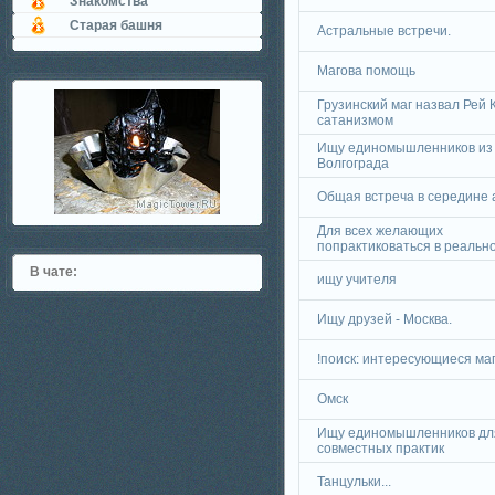
Знакомства
Старая башня
Астральные встречи.
Магова помощь
Грузинский маг назвал Рей К
сатанизмом
Ищу единомышленников из
Волгограда
Общая встреча в середине 
Для всех желающих
попрактиковаться в реально
В чате:
ищу учителя
Ищу друзей - Москва.
!поиск: интересующиеся ма
Омск
Ищу единомышленников дл
совместных практик
Танцульки...