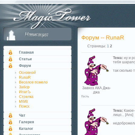
Форум -- RunaR
Страницы:
1
2
Главная
Тема:
ну и р
Статьи
тебя шарапов
Форум
так сколько 
Основной
RunaR
Веселое помело
Забор
Завхоз АКА Джа-
ИпатЪ
джа
Стрелка
Гость
MWB
Поиск
Тема:
Какое-
лицо... [Ans]
Чат
Галерея
недоброжелат
Каталог