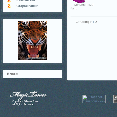
Знакомства
Безымянный
Старая башня
Гость
Страницы:
1
2
В чате: