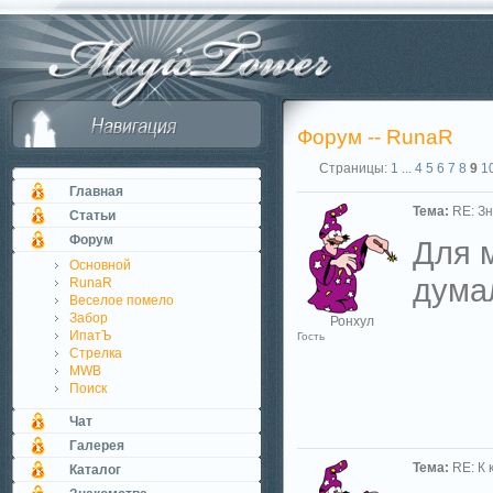
Форум -- RunaR
Страницы:
1
...
4
5
6
7
8
9
1
Главная
Тема:
RE: Зн
Статьи
Форум
Для м
Основной
думал
RunaR
Веселое помело
Забор
Ронхул
ИпатЪ
Гость
Стрелка
MWB
Поиск
Чат
Галерея
Тема:
RE: К 
Каталог