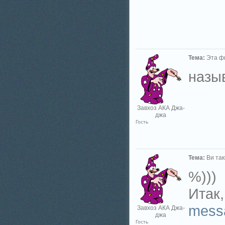
Тема:
Эта ф
назыв
Завхоз АКА Джа-
джа
Гость
Тема:
Ви так
%)))
Итак,
messa
Завхоз АКА Джа-
джа
Гость