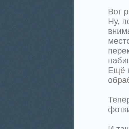
Вот р
Ну, п
внима
место
перек
набив
Ещё н
обраб
Тепе
фотки
И так