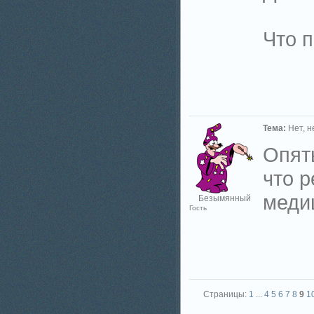
Что п
Тема:
Нет, не
Опять
что 
меди
Безымянный
Гость
Страницы:
1
...
4
5
6
7
8
9
1