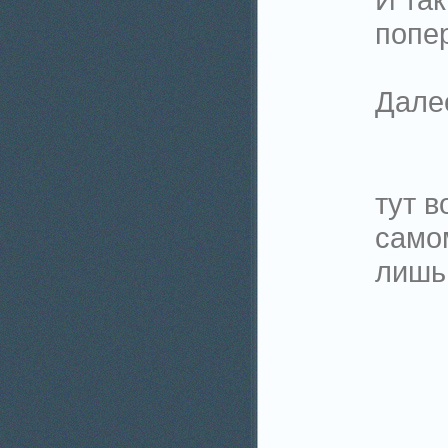
попер
Дале
тут в
само
лишь 