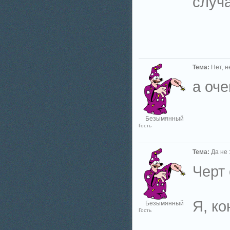
случа
Тема:
Нет, н
а оче
Безымянный
Гость
Тема:
Да не :
Черт 
Я, ко
Безымянный
Гость