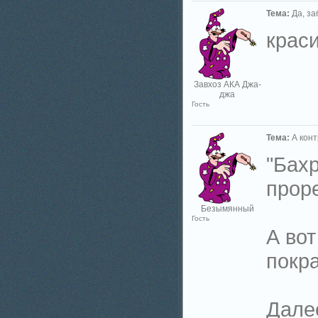
Тема:
Да, за
краси
Завхоз АКА Джа-
джа
Гость
Тема:
А кон
"Бахр
проре
Безымянный
Гость
А вот
покра
Далее