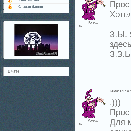
Знакомства
Прост
Старая башня
Хотел
Ронхул
Гость
З.Ы. 
здесь
З.З.Ы
В чате:
Тема:
RE: А 
:)))
Прост
Для м
Ронхул
Гость