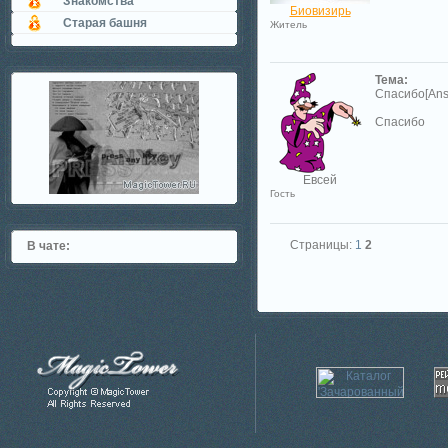
Знакомства
Биовизирь
Старая башня
Житель
Тема:
Спасибо[Ans
Спасибо
Евсей
Гость
Страницы:
1
2
В чате: