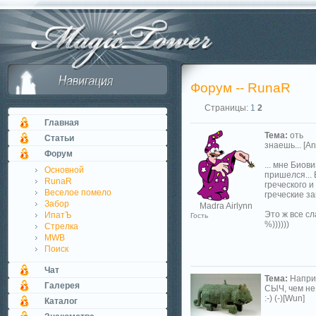
Форум -- RunaR
Страницы:
1
2
Главная
Тема:
оть
Статьи
знаешь... [An
Форум
... мне Био
Основной
пришелся... 
RunaR
греческого 
Веселое помело
греческие за
Забор
Madra Airlynn
Это ж все сл
ИпатЪ
Гость
%))))))
Стрелка
MWB
Поиск
Чат
Тема:
Напри
Галерея
СЫЧ, чем не
:-) (-)[Wun]
Каталог