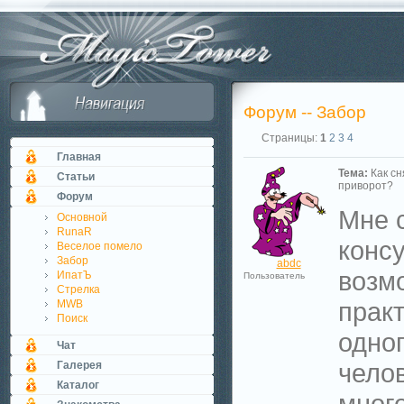
Форум -- Забор
Страницы:
1
2
3
4
Главная
Тема:
Как сн
Статьи
приворот?
Форум
Мне 
Основной
RunaR
конс
Веселое помело
Забор
abdc
возм
ИпатЪ
Пользователь
Стрелка
практ
MWB
Поиск
одног
Чат
чело
Галерея
Каталог
много