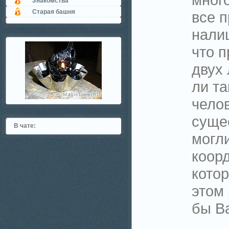
Знакомства
Старая башня
все 
нали
что 
двух 
ли та
челов
суще
В чате:
могл
коор
кото
этом
бы В