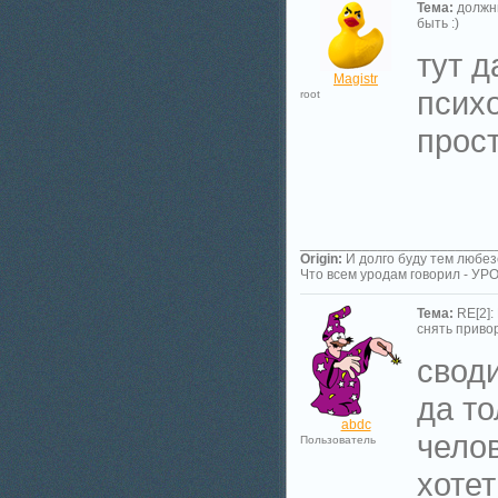
Тема:
должн
быть :)
тут д
Magistr
психо
root
прос
_________________________
Origin:
И долго буду тем любез
Что всем уродам говорил - У
Тема:
RE[2]:
снять приво
свод
да то
abdc
чело
Пользователь
хотет