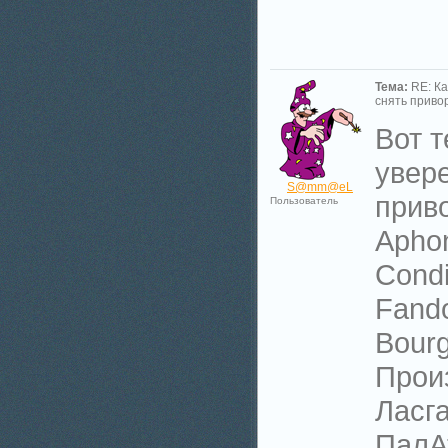
Тема:
RE: Ка
снять приво
Вот т
увер
S@mm@eL
приво
Пользователь
Aphon
Condi
Fando
Bourg
Прои
Ласг
ПалА