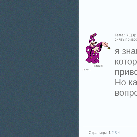
Тема:
RE[3]:
снять приво
я зн
кото
нелля
приво
Гость
Но к
вопр
Страницы:
1
2
3
4