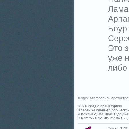
Лама
Арпа
Боур
Сере
Это 
уже н
либо
_________________________
Origin:
так говорил Заратустра
"Я наблюдаю драматургию
В своей не очень-то логическо
Я понимаю, что значит "другие
И никого не люблю, кроме Ниц
Тема:
RE[2]: