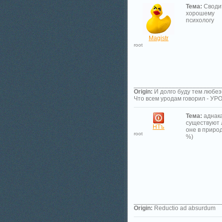
Тема:
Сводит
хорошему
психологу
Magistr
root
_________________________
Origin:
И долго буду тем любез
Что всем уродам говорил - У
Тема:
аднак
существуют 
НТъ
оне в приро
root
%)
_________________________
Origin:
Reductio ad absurdum