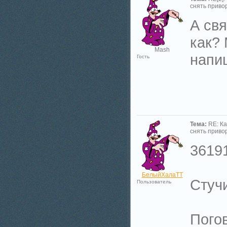
снять приво
А свя
как?
Mash
напиш
Гость
Тема:
RE: Ка
снять приво
3619
БелыйХалаТТ
Стуч
Пользователь
Пого