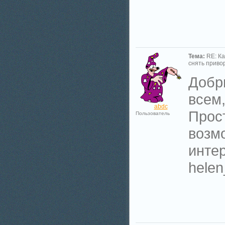
Тема:
RE: Ка
снять приво
Добр
всем,
abdc
Прос
Пользователь
возм
интер
hele