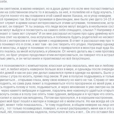
себе.
м скептиком, в магию неверил, но в душе думал что есле мне посчастливитьс
и на собственном опыте то я возьмусь за неё, я полюблю её и буду изучать. Я
спустя понял что мы плаваем в этой самой магии Хахаха, но в упор невидим.
всё примерно так. Всё ещё проживая в финляндии, мне было уже гдето 14-15 л
нт служит в армии начал интересоваться этими штучками, телекинезом, астра
к вот, он говорит "А ты знаешь что люди восне могут входить в необычное со
ни могут выйдти и посмотреть на самого себя спящщего, слыхал ? Например 
янают о таких вот случаях" И он мне рассказал историю про одну девчёнку ко
она спит на кровати, она испугалась и побежала будить родителей но несмогла
ся с интересом и в тоже время с недоверием. В ответ я рассказал ему про т
е понимал что я сплю, и мог там - во сне творить что угодно. Например однаж
ся монстры, и вдруг я понимаю что сплю и привратился в монстра ещё куда бо
то гнались за мной испугались и убижали. От нечего делать мы с ним прогово
 это, но брат упорно продолжал етим интересоваться, он говорил что в астра
лько уметь, и он читал книги и практиковал но всё безуспешно.
 я познакомился с компьютером, классная штука оказалась, мне как и любом
е нет, я любил играть наверное больше всех в мире, и одныжды после очеред
ёл домой и как не раз уже делал завалился прям в одежде на кровать. Было у
озоны с утра по косить, прямо под окном. Я уже в полусне подрываюсь и тольк
двигаеться... открываю глаза, вижу свою комнату но както не так. Справо от ме
поднять, но сама рука лижит а поднимаеться чтото прозрачное из моей руки,
сь поднять голову и тело, подымаеться, и через мгновение я уже смотрю на с
и через какието вибрации и гудение, параличь мне наконецто удаёться откры
снуть снова и в полу сне опять теже гудения, вибрации и я чуствую что опят
силил и заснул как млоденец. Потом как проснулся, я в хорошем настроении,
рил мой брат пошёл к матери и поведал её о моём опыте. Но как всегда её сл
дёт, может тебе показаалось... "и тому подобное, в общем неверие на лицо и
ту... тот только позавидовал, поверил, и начал распрашивать меня как я это зд
ый, лёг, гозонакосилка надоела, попытался встать и вот... Он это оставил бе