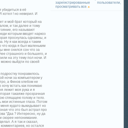
зарегистрированные пользователи,
просматривать все.
я убидиться в её
 хотел ! но неверил. И
ет и мой брат который на
лом, и так далее и тому
стояние, его называют
люди которым вводят наркоз
торая проснулась однажны, и
. Ну я как всегда к таким
о что когда я был маленьким
ды мне снился сон что за
лее страшного и большего, и
рили на эту тему пол ночи. И
л можно выйдти по своей
у подростку понравилось
ной ночи за компьютером у
тро, а Финов хлебом не
о хочу встать как понимаю
ня лежит моя рука и я
 вторая такаяже прозрачная
вою спящщею голову и тело.
ть мои истинные глаза. Потом
ь меня кудато выкидывает но
 зная что это был астрал про
ова "Даа ? Интересно, ну да
ли скорее непонимание.
елал. А я так и сказал,
з комментариев, но остался