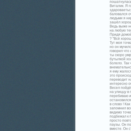
пошатнулась 
Виталик. Я г
здароваеться
баловался о
людьми я ни
зашёл хорош
Ведь выже не
на любую тем
Придя домой 
? "Всё хорош
Тут моя точк
но он мучилс
говорил что 
ты скоро умр
бутылкой хол
болело. Так 
внемательно 
я ему жалосл
это происход
переводит на
интересно об
Весел пойдё
на улиццу в 
перебиваю и 
остановился 
в слово ! Ка
запомнил всё
видимо точк
подбежал к п
просто повт
паузы. Он по
вместе. Он с