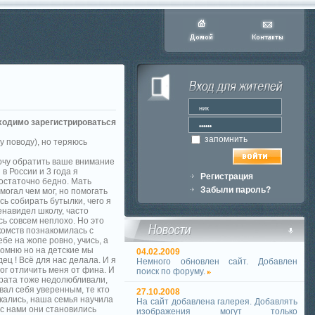
ходимо зарегистрироваться
запомнить
у поводу), но теряюсь
хочу обратить ваше внимание
в России и 3 года я
Регистрация
достаточно бедно. Мать
Забыли пароль?
могал чем мог, но помогать
ь собирать бутылки, чего я
енавидел школу, часто
сь совсем неплохо. Но это
комств познакомилась с
ебе на жопе ровно, учись, а
помню но на детские мы
04.02.2009
ец ! Всё для нас делала. И я
Немного обновлен сайт. Добавлен
ог отличить меня от фина. И
поиск по форуму.
брата тоже недолюбливали,
овал себя уверенным, те кто
27.10.2008
кались, наша семья научила
На сайт добавлена галерея. Добавлять
 с нами они становились
изображения могут только