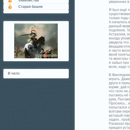
Знакомства
увереннее в 
Старая башня
Я был ещё те
существовани
только годы 
А началось 
данный моме
подобное. Та
Астралом, о
иногда упом
увидела что 
вещщам отнёс
я часто восн
мной гонять
те монстры ч
я забыл про
воле, надо т
В чате:
В Финляднии
играть. Даж
друга я приш
корми, дай г
что тело не 
пытаюсь её 
рука. Пытаю
Проснись... 
попытался за
всётаки пере
каторый гово
ладно.. прой
Расказал бра
прищёл устал