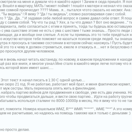
 смотрели на меня и думали что я какойто идиот ! Зачем я сюда пришёл. Я 
. Вошёл в квартиру, МАТЬ ! может поймёт ! пошёл к матери и незнал что сказа
же сомной проичходит ???? Мама.. я... пытался чтото сказать но несмог. Ана
. "Ты видишь" ! Я вижу ? "Да ! ты видишь", словно разговаривая сам с собой.
то ? "Да...Да..." И задавая себе любой вопрос я самже давал себе ответ. Я пош
ду с самим собой. "Ну что ты рад ? Хех, а ты что думал ? Вот оно видение..." 
 варианта, либо согласиться с етим и принять, тогда ты будешь всю оставшую
с ума сшествие этоже не есть с ума с шествие ! тыже знаешь... Просто люди 
угающще, да и вообще они слепые. А есле ты примишь это то тебе придёться х
то искуство которое тебе поможет не казаться психом среди людей, ты знаешь.
 утра я проснусь в такомже состоянии в котором сейчас нахожусь ! Пусть будет
 это то к чему я должен стремиться, ежеле я откажусь я.... нет я безусловн
тро проснулся другим человеком.
м я вновь начал читать кастанеду, по новому, в кажном предложении я находи
ё раз все книги, и многое узнал.Мне стало в какойто мере легче потому что я в
ь которой воин имеет шанс.....
 Этот текст я начал писать в 1:30 С одной целью....
не скоро 21 год. Я не работаю, работает мой брат, и меня фактически кормит, 
ит муж сестры. Мать переехала опять жить в финляндию.
 набрать партию войнов для продвижения к свободе, уже есть два ученика. 
го чтобы продвигаться дальше, и висти свою партию... Идти на работу грузчи
батывать используя сталкинг по 8000-10000р в месяц. Но я вижу что то не так.
ет, помогити. Номера кошельков WMZ, R*** WMR "*****" , WME "***" А это номер
ем не расчитываю, но надеюсь на помощь такихже как я только с деньгами :)
 но просто делаю.