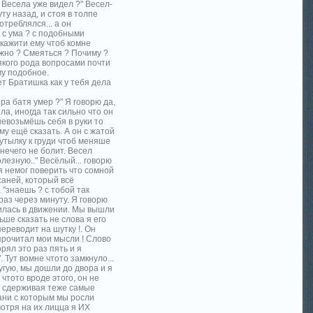
 Весела уже видел ?" Весел-
ту назад, и стоя в толпе
отреблялся... а он
 с ума ? с подобными
скажити ему чтоб комне
ожно ? Смеяться ? Почиму ?
сякого рода вопросами почти
ому подобное.
ет Братишка как у тебя дела
ра батя умер ?" Я говорю да,
ла, иногда так сильно что он
невозьмёшь себя в руки то
му ещё сказать. А он с жатой
бутылку к груди чтоб меняше
е нечего не болит. Весел
лезную.." Весёлый... говорю
 я немог поверить что сомной
 саней, который всё
 "знаешь ? с тобой так
 раз через минуту. Я говорю
дилась в движении. Мы вышли
ьше сказать не слова я его
переводит на шутку !. Он
 прочитал мои мысли ! Слово
орял это раз пять и я
. Тут вомне чтото замкнуло...
угую, мы дошли до двора и я
 чтото вроде этого, он не
й, сдерживая теже самые
Сани с которым мы росли
мотря на их лицца я ИХ