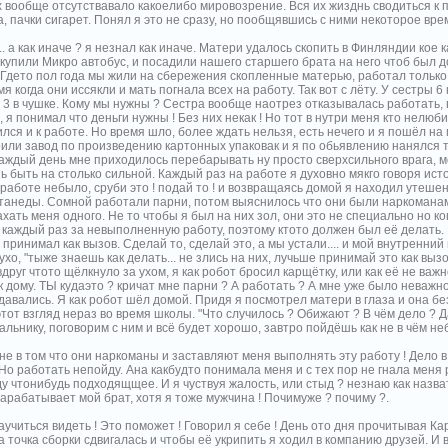
их вообще отсутствавало какоелибо мировозрение. Вся их жизднь сводиться 
, пачки сигарет. Понял я это не сразу, но пообщявшись с ними некоторое вре
.. а как иначе ? я незнал как иначе. Матери удалось скопить в Финляндии кое 
 купили Микро автобус, и посадили нашего старшего брата на него чтоб был д
 Гдето пол года мы жили на сбережения скопленные матерью, работал только
я когда они иссякли и мать погнала всех на работу. Так вот с лёту. У сестры 
 3 в чушке. Кому мы нужны ? Сестра вообще наотрез отказывалась работать, в
 я понимал что деньги нужны ! Без них некак ! Но тот в нутри меня кто нелюбил
лся и к работе. Но время шло, более ждать нельзя, есть нечего и я пошёл на
оили завод по произведению картонных упаковак и я по обьявлению нанялся 
 каждый день мне приходилось перебарывать ну просто сверхсильного врага, м
ь быть на столько сильной. Каждый раз на работе я духовно мякго говоря ис
работе небыло, сруби это ! подай то ! и возвращаясь домой я находил утешен
танеды. Сомной работали парни, потом выяснилось что они были наркомана
хать меня одного. Не то чтобы я был на них зол, они это не специально но к
 каждый раз за невыполненную работу, поэтому ктото должен был её делать. 
принимал как вызов. Сделай то, сделай это, а мы устали.... и мой внутренний 
хо, "тыже знаешь как делать... не злись на них, лучьше принимай это как вызо
вдруг чтото щёлкнуло за ухом, я как робот бросил карщётку, или как её не важ
 дому. ТЫ кудаэто ? кричат мне парни ? А работать ? А мне уже было неважно
давались. Я как робот шёл домой. Придя я посмотрел матери в глаза и она бе
тот взгляд нераз во время школы. "Что случилось ? Обижают ? В чём дело ? Д
льнику, поговорим с ним и всё будет хорошо, завтро пойдёшь как не в чём не
не в том что они наркоманы и заставляют меня выполнять эту работу ! Дело в
Но работать непойду. Ана какбудто понимала меня и с тех пор не гнала меня 
у чтонибудь подходящщее. И я чуствуя жалость, или стыд ? незнаю как назват
арабатывает мой брат, хотя я тоже мужчина ! Почимуже ? почиму ?.
учиться видеть ! Это поможет ! Говорил я себе ! День ото дня прочитывая Ка
а точка сборки сдвигалась и чтобы её укрипить я ходил в компанию друзей. И 