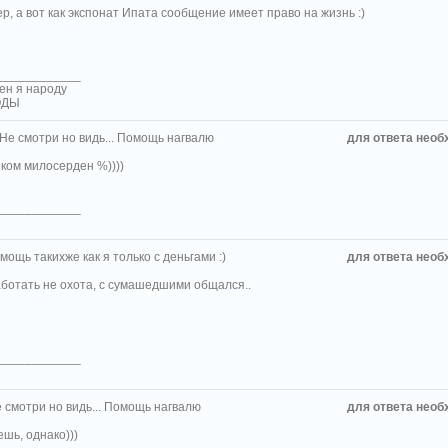
р, а вот как экспонат Ипата сообщение имеет право на жизнь :)
____________
ен я народу
РОДЫ
 Не смотри но видь... Помощь нагвалю
для ответа необ
шком милосерден %))))
____________
мощь такихже как я только с деньгами :)
для ответа необ
работать не охота, с сумашедшими общался..
____________
 смотри но видь... Помощь нагвалю
для ответа необ
шь, однако)))