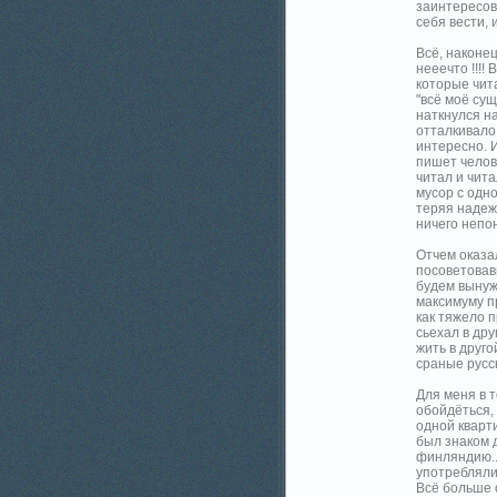
заинтересов
себя вести, 
Всё, наконец
нееечто !!!!
которые чита
"всё моё сущ
наткнулся на
отталкивало
интересно. И
пишет челове
читал и чит
мусор с одно
теряя надежд
ничего непон
Отчем оказал
посоветовавш
будем вынужд
максимуму п
как тяжело 
сьехал в дру
жить в друг
сраные русск
Для меня в 
обойдёться, 
одной кварт
был знаком д
финляндию..
употребляли
Всё больше о