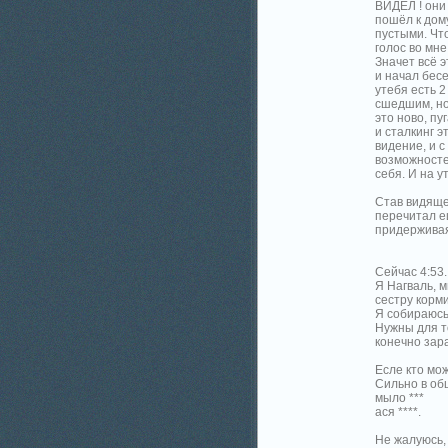
ВИДЕЛ ! они
пошёл к дому
пустыми. Что
голос во мне
Значет всё э
и начал бесе
утебя есть 2
сшедшим, но 
это ново, п
и сталкинг э
видение, и с
возможностей
себя. И на у
Став видяще
перечитал ещ
придерживаяс
Сейчас 4:53.
Я Нагваль, м
сестру корм
Я собираюсь
Нужны для то
конечно зара
Есле кто мож
Сильно в общ
мыло ***
ася ****.
Не жалуюсь,