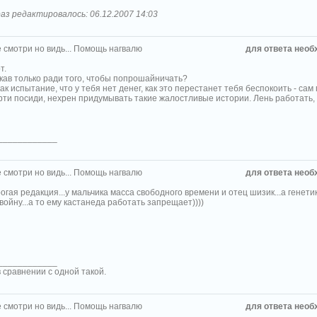
аз редактировалось: 06.12.2007 14:03
 смотри но видь... Помощь нагвалю
для ответа необ
т.
укав только ради того, чтобы попрошайничать?
ак испытание, что у тебя нет денег, как это перестанет тебя беспокоить - с
рти посиди, нехрен придумывать такие жалостливые истории. Лень работать, г
____________
 смотри но видь... Помощь нагвалю
для ответа необ
огая редакция...у мальчика масса свободного времени и отец шизик...а генетик
войну...а то ему кастанеда работать запрещает))))
____________
 сравнении с одной такой.
 смотри но видь... Помощь нагвалю
для ответа необ