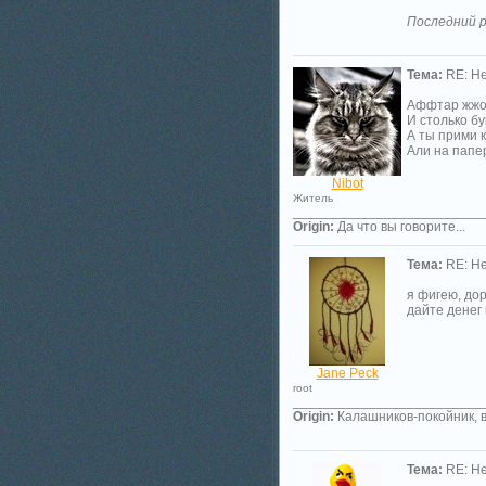
Последний р
Тема:
RE: Не
Аффтар жжо
И столько б
А ты прими к
Али на папе
Nibot
Житель
_________________________
Origin:
Да что вы говорите...
Тема:
RE: Не
я фигею, дор
дайте денег 
Jane Peck
root
_________________________
Origin:
Калашников-покойник, в
Тема:
RE: Не