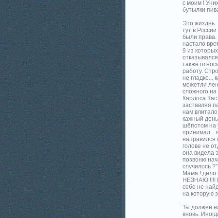
с моим ! Ун
бутылки пива
Это жизднь..
тут в России
были права.
настало врем
9 из которых
отказывался,
также относи
работу. Стр
не гладко...
можетли лен
сложного на 
Карлоса Кас
заставляя па
нам влитало
кажный день 
шёпотом на у
принимал... 
направился к
голове не от
она видела э
позвоню нача
случилось ?"
Мама ! дело 
НЕЗНАЮ !!!! 
себе не найд
на которую з
Ты должен на
вновь. Иногд