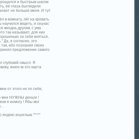
попрощался и быстрым шагом
ть, её глаза быглядили
 знает не больше меня. И тут
ёл в комнату, лёг на кровать
ты научился видеть, и сецчас
ся жизднь другим, с ума
это так называют, для них
орошенько за себя взяться,
" Да, я согласен, это
 так, ибо познания своих
о принял предложение самого
л глубокий смысл. Я
ижу, книги кк это карта
мне от этого не по себе,
Но мне НУЖНЫ деньги !
ком я немогу ! Ябы мог
..
 яндекс кошелька "***"