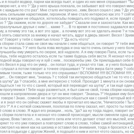
и я пошёл водвор, парни как всегда пьют, и один из них меня спрашивает "Ты
оворю нет, а что ? "Да у него крыша поехала, он забывает всё что говорил мину
 с каждым по сто раз". Мне стало интересно...хмм, Весел сошел с ума ? До уп
чень сильными наркотиками, гироином. И мне стало интересно как это ? сойти
разу в жиздни не общался, хотелосьбы повидать его подумал я, есле придёт 
о ? "Да скажим, есле по дороге не забудет" Сказали они и захохотали. Как м
разлучьные друзья с ним !.... какже ?..... В то время я постоянно задавался в
у, а почиму это так, а вот это эдак... а почиму вот это не зделать иначе ? и т
опять схватился за книжку и начал читать, вдруг в дверь звонят. Весел ! Зрив
о" Говорят у тебя с памятью плохо ? "Да есть чтото"
а сборки стала сама не своя мы начали с ним общаться, он говорит "У тебя вче
я ты знаешь ? У него была язва желудка и она часто очень сильно у него боле
лучьшебы ему умереть по скорее, всё надоело. А я ему говорю Папа, есле ты 
ёшь, тебе недолго осталось есле ты также будешь себя вести. Я незнал что е
одной воды говорил ну и хуй с ним... поскореебы уже. Он прикладывал себе 
что Весел я рад что он умер... он попал туда, и узнал что там.. и у него больш
слушал а потом говорит а точнее спрашивает "У тебя вчера батя умер ? собо
ивым тоном, тыже только что это спрашивал ! ВСПОМНИ !!!!!! ВСПОМНИ !!!!!!,
ит.... Он говорит мне, "знаешь ? с тобой так интересно общаться ! не то что с
 шутку" да ? спасибо, а мне интересно с тобой. Проходит 1 минута и он снова
щаться ! не то что с саней, который всё переводит на шутку", и так ещё один
м прогуляемся ! Тебе надо развееться, я был сам не свой, точка сборки нахо
пошли в напровлении двора и тут он мне говорит. "Знаешь ?" Недавая ему бол
говорю ! Знаю.. сомной не так интересно обшаться как с саней ! который всё 
и я знал что он сейчас скажет якобы я прочитал его мысли, "Ничегосебе ! Ты
к это ?" А я с ноткой сожаления, похлопав по плечу сказал, нет, просто ты повт
 слово в слово. Я ждал его реакции... ноль, "да? аа ну тогда ладно, говорит он"
а сборки полетела и я незнал что сомной происходит, мысли сменяли одна др
арню, Вова ! весел... он, какаято сила или чтото делают откат его мыслей, или
оряет то что уже говорил а повторяет слово в слово, тойже самой интонацие
смотрел на меня как на шизика и оставил без внимания, тогда я бросился к 
тоял в подьезде с другом Женяй, я подошёл к ним и хотел чтото сказать, но с