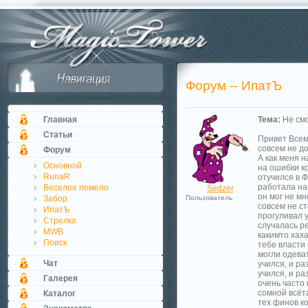
Форум -- ИпатЪ
Главная
Тема:
Не смо
Статьи
Привет Всем,
совсем не до
Форум
А как меня 
Основной
на ошибки ко
RunaR
отучился в 
работала на 
Веселое помело
Sedzer
он мог не м
Забор
Пользователь
совсем не ст
ИпатЪ
прогуливал у
Стрелка
случалась ре
MWB
какимто хаха
Поиск
тебе власти 
могли одеват
Чат
учился, и ра
учился, и р
Галерея
очень часто 
сомной всёт
Каталог
тех финов к