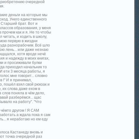
к приобретению очередной
мя.
какие деньги на которые мы
оход. Унего единственного
 Старший брат. Вот и
6 классов образования, у меня
 прочем как и я. Не то чтобы
 читать, и ходить в школу,
 мою первую в жиздни
туда разнорабочим. Всё шло
ою лень... или даже незнаю
тощщался, хотя вроде нечё
ия и надежду в моих книгах,
ми и просиживали булки
огда приходил начальник то
И ети 3 месяца работы, я
голос мне говорит... словно
в !" И я принимал,
но, пошёл взял свой рюкзак и
, их слова даже ехом в
з слов поняла в чём дело,
авай разберёмся... щас
бывало на работу". "Что
 чёмто другом ! Я САМ
работать а ждала пока я сам
ь... я неработаю но ем еду
рлоса Кастанеду вновь и
вот точка очередной раз