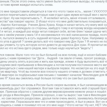
анным. После этого очень часто уменя были спонтанные выходы, по началу б
и в тоже время жаждал испытать снова.
то мне предоставили убидиться в том что чтото такое есть... магия ! УХХУУУУ !
 Взялся перечитывать книги которые нам отдал один мужик который жил с мате
л брат. Ну как перечитывать ?.. Я нелюбил читать, меня чтение отталкивало,
ество" как говорит карлос :D Искал чтото что мне действительно понравиться,
 Карлос Качтанеда- Учения Дона Хуана. Когда я начал читать эту книгу моё с
 а какбудто наблюдало со стороны, какбудто тому я которому всегда ненравил
 я читал, и каждый раз когда читал говорил себе, вотже блин ! какая удача ч
к о своём учении у мага ! И я несомневался что всё написанное правда, поэто
ал, пытался вникнуть в суть заданий которые давал Карлосу Хуан. Например 
го угла в другой ? зачем делать всё что говорил ему Дон Хуан ? Я нечего не п
ы уловить ту суть которую хотел довести до карлоса Дон хуан. Я прочитал все
ял но что истина гдето рядом, мне только надо научиться "видеть" !
ся говном. Мало того что он был больной на всю голову, ещё и носил бабски
ись с нами примерно так "Дети... Андрей- так звали отчима, просит развода,
ены уехать опять в россию и жить как прежде, илиже я буду выполнять всё ч
родлим своё прибывание в Финляндии а потом получим постоянное место жи
приходиться с ним нашей матери и выбрали первое. Но несмотря на это ещё 3
гую квартиру. Чтоб вы поняли всю плохоту нашего отчима я должен отметить ч
ой квартире он подбрасывал нам письма с такимвот началом "Финляндия для Ф
ие !!!" Хаха мы смеялись ещё больше потому что он сам был русским.
то время оказаться вновь в России было скорее вызовом, я был начинающим в
какнибудь даст бог справимся. Всетаки там оставался жить мой старший брат,
ире. Приехав обратно с совсем другим мировозрением нежеле уехал я пошёл н
о уезда в Финляндию. Приняли хорошо, о как ты вырос ! как там в Финляндии 
. но сам оказался раздосован, друзья пили очень много, занимались безпред
 наркотики. Порасказали мне что и ними происходило, я был в ужасе. Вот он 
бщаясь с ними я понимал что не это мне надо ! Чтото нетак ! Ну нет, НЕТ ! 