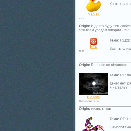
Контакты сте
Magistr
root
_________________________
Origin:
И долго буду тем любез
Что всем уродам говорил - У
Тема:
RE[2]:
НТъ
Зав, ты сли
root
_________________________
Origin:
Reductio ad absurdum
Тема:
RE: по
денег нет, 
я нагваль?..
Ша Ман
Пользователь
_________________________
Origin:
жизнь такая
Тема:
RE: Не
Самопотакае