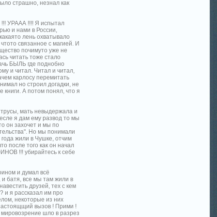
ыло страшно, незнал как
!! УРААА !!!! Я испытал
рью и нами в России,
 какаято лень охватывало
 чтото связанное с магией. И
ущество почимуто уже не
ась читать тоже стало
итачь БЫЛЬ где поднобно
му и читал. Читал и читал,
зачем карлосу перемитать
онимал но строил догадки, не
 книги. А потом понял, что я
е трусы, мать невыдержала и
 есле я дам ему развод то мы
то он захочет и мы по
тельства". Но мы понимали
 года жили в Чушке, отчим
то после того как он начал
ИНОВ !!! убирайтесь к себе
оином и думал всё
 и батя, все мы там жили в
авестить друзей, тех с кем
? и я рассказал им про
елом, некоторые из них
настоящщий вызов ! Прими !
Их мировозрение шло в разрез