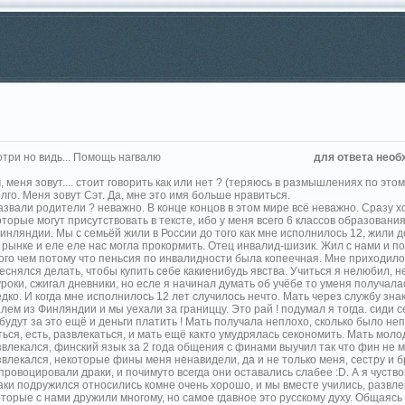
три но видь... Помощь нагвалю
для ответа необ
 меня зовут.... стоит говорить как или нет ? (теряюсь в размышлениях по этом
лго. Меня зовут Сэт. Да, мне это имя больше нравиться.
назвали родители ? неважно. В конце концов в этом мире всё неважно. Сразу 
торые могут присутствовать в тексте, ибо у меня всего 6 классов образования 
Финляндии. Мы с семьёй жили в России до того как мне исполнилось 12, жили 
рынке и еле еле нас могла прокормить. Отец инвалид-шизик. Жил с нами и по
ного чем потому что пеньсия по инвалидности была копеечная. Мне приходилос
еснялся делать, чтобы купить себе какиенибудь явства. Учиться я нелюбил, н
роки, сжигал дневники, но есле я начинал думать об учёбе то уменя получала
дко. И когда мне исполнилось 12 лет случилось нечто. Мать через службу зна
лем из Финляндии и мы уехали за границцу. Это рай ! подумал я тогда. сиди с
будут за это ещё и деньги платить ! Мать получала неплохо, сколько было не
ься, есть, развлекаться, и мать ещё както умудрялась секономить. Мать молод
звлекался, финский язык за 2 года общения с финами выучил так что фин не м
азвлекался, некоторые фины меня ненавидели, да и не только меня, сестру и 
провоцировали драки, и почимуто всегда они оставались слабее :D. А я чуств
аки подружился относились комне очень хорошо, и мы вместе учились, развле
оторые с нами дружили многому, но самое гдавное это русскому духу. Общаясь