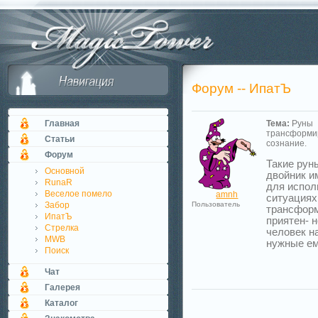
Форум -- ИпатЪ
Главная
Тема:
Руны
трансформ
Статьи
сознание.
Форум
Такие рун
Основной
двойник и
RunaR
для испол
Веселое помело
amnh
ситуациях
Забор
Пользователь
трансформ
ИпатЪ
приятен- 
Стрелка
человек н
MWB
нужные ем
Поиск
Чат
Галерея
Каталог