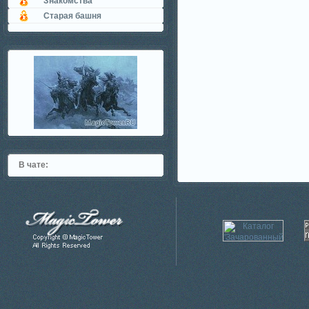
Знакомства
Старая башня
В чате: