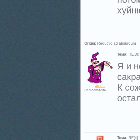
хуйню
_________________________
Origin:
Reductio ad absurdum
Тема:
RE[3]:
Я и н
сакра
К со
amnh
Пользователь
остал
Тема:
RE[4]: