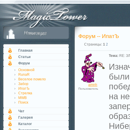
Форум -- ИпатЪ
Страницы:
1
2
Главная
Тема:
RE: З
Статьи
Форум
Изна
Основной
были 
RunaR
Веселое помело
побе
Забор
amnh
ИпатЪ
Пользователь
Стрелка
на н
MWB
Поиск
запер
Чат
обра
Галерея
Нибе
Каталог