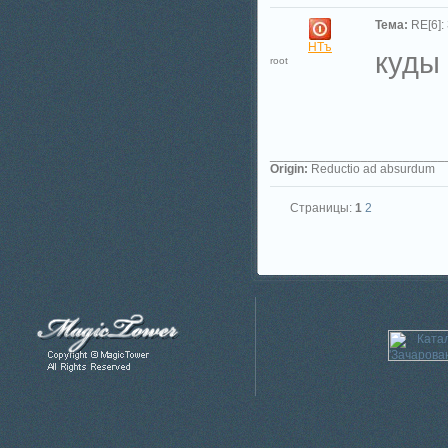
Тема:
RE[6]:
НТъ
куды 
root
_________________________
Origin:
Reductio ad absurdum
Страницы:
1
2