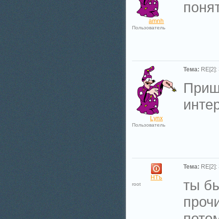
поня
amnh
Пользователь
Тема:
RE[2]:
Приш
интер
Lynx
Пользователь
Тема:
RE[2]:
НТъ
ты б
root
проч
пото