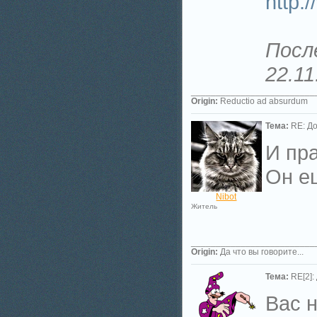
http:
Посл
22.11
_________________________
Origin:
Reductio ad absurdum
Тема:
RE: До
И пра
Он ещ
Nibot
Житель
_________________________
Origin:
Да что вы говорите...
Тема:
RE[2]:
Вас н