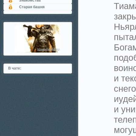
Знакомства
Тиам
Старая башня
закры
Ньярл
пыта
Бога
подоб
воин
В чате:
и те
снего
иуде
и ун
теле
могущ