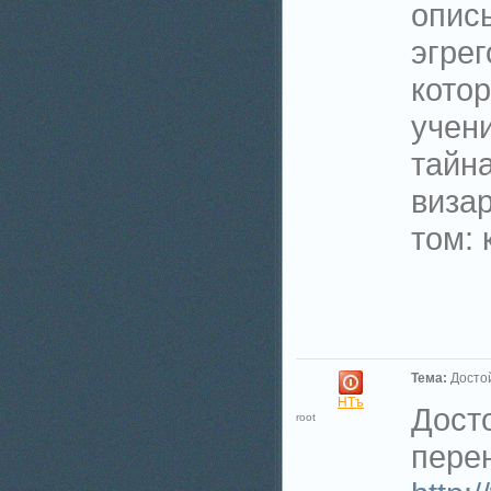
опис
эгрег
котор
учен
тайна
визар
том: 
Тема:
Досто
НТъ
Дост
root
перен