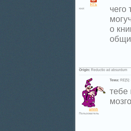
НТъ
чего 
root
могуч
о кни
общи
_________________________
Origin:
Reductio ad absurdum
Тема:
RE[5]:
тебе
мозг
amnh
Пользователь