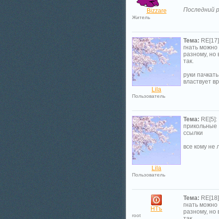
Последний р
Bizzare
Житель
Тема:
RE[17]
гнать можно
разному, но 
так.
руки пачкат
властвует вр
Lila
Пользователь
Тема:
RE[5]:
прикольные
ссылки
все кому не
Lila
Пользователь
Тема:
RE[18]
гнать можно
НТъ
разному, но 
root
так.