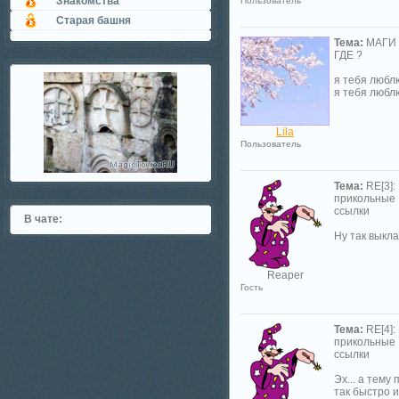
Знакомства
Пользователь
Старая башня
Тема:
МАГИ
ГДЕ ?
я тебя любл
я тебя любл
Lila
Пользователь
Тема:
RE[3]:
прикольные
ссылки
В чате:
Ну так выкл
Reaper
Гость
Тема:
RE[4]:
прикольные
ссылки
Эх... а тему
так быстро и