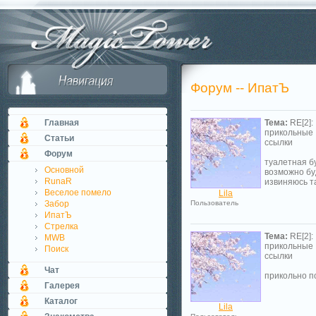
Форум -- ИпатЪ
Главная
Тема:
RE[2]:
прикольные
Статьи
ссылки
Форум
туалетная б
Основной
возможно бу
RunaR
извиняюсь та
Веселое помело
Lila
Забор
Пользователь
ИпатЪ
Стрелка
Тема:
RE[2]:
MWB
прикольные
Поиск
ссылки
Чат
прикольно п
Галерея
Каталог
Lila