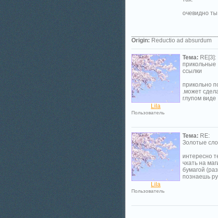
очевидно ты
_________________________
Origin:
Reductio ad absurdum
Тема:
RE[3]:
прикольные
ссылки
прикольно п
.может сдел
глупом виде 
Lila
Пользователь
Тема:
RE:
Золотые слов
интересно те
чхать на маг
бумагой (ра
познаешь ру
Lila
Пользователь