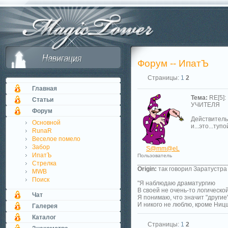
Форум -- ИпатЪ
Страницы:
1
2
Главная
Тема:
RE[5]:
Статьи
УЧИТЕЛЯ
Форум
Действительн
Основной
и...это...туп
RunaR
Веселое помело
Забор
S@mm@eL
ИпатЪ
Пользователь
_________________________
Стрелка
Origin:
так говорил Заратустра
MWB
Поиск
"Я наблюдаю драматургию
В своей не очень-то логическо
Чат
Я понимаю, что значит "другие
И никого не люблю, кроме Ниц
Галерея
Каталог
Страницы:
1
2