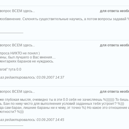
 вопрос ВСЕМ здесь...
для ответа необ
мообвинение. Склонять существительные научись, а потом вопросы задавай %
____________
 вопрос ВСЕМ здесь...
для ответа необ
опроса НИКТО не понял )
ны, был лучшего о Вас мнения....
мментариях баранов не нуждаюсь.
агов" тута 0.0
аз редактировалось: 03.09.2007 14:37
 вопрос ВСЕМ здесь...
для ответа необ
 же глубокая мысля, очевидно ты в эти 0.0 себя не зачисляешь %))))))) То биш
ь. Бан по нику чисто для выполнения условий заданных тебя устроит? %)))
огда сам баран, лишние бараны ни к чему, эт точно %) Но какое это отношение
мотности? %)))
аз редактировалось: 03.09.2007 14:45
____________