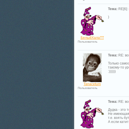
Тема:
RE[6]:
)
БелыйХалаТТ
Пользователь
Тема:
RE: во
Только самос
такому-то ур
:))))))
Tanacetum
Пользователь
Тема:
RE: во
Дудка - это 
Не имеющая 
т.е. взять б
А если катит