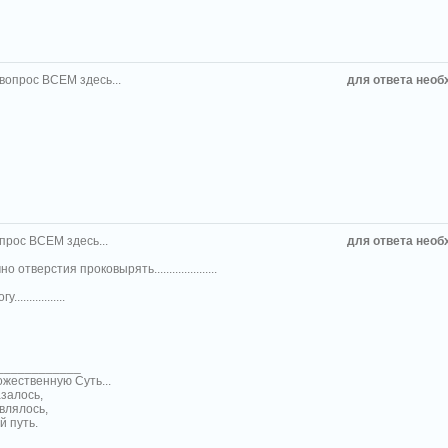
 вопрос ВСЕМ здесь...
для ответа необ
прос ВСЕМ здесь...
для ответа необ
отверстия проковырять.....................
...............
____________
ожественную Суть...
азалось,
влялось,
й путь.