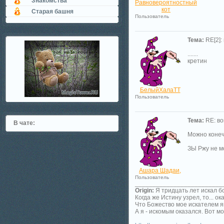
Знакомства
Равновероятностный
кот
Старая башня
Пользователь
Тема:
RE[2]:
.......
кретин
БелыйХалаТТ
Пользователь
Тема:
RE: во
В чате:
Можно конечно 
ЗЫ Ржу не могу..
Ашара Шадаи,
Пользователь
_________________________
Origin:
Я тридцать лет искал б
Когда же Истину узрел, то... ок
Что Божество мое искателем я
А я - искомым оказался. Вот мо