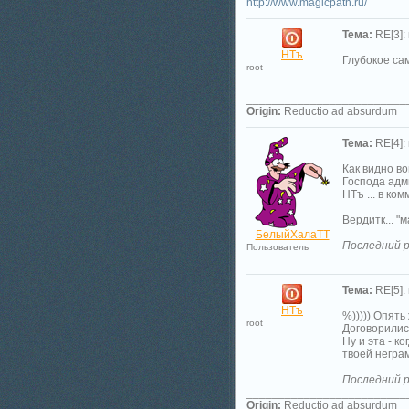
http://www.magicpath.ru/
Тема:
RE[3]:
НТъ
Глубокое са
root
_________________________
Origin:
Reductio ad absurdum
Тема:
RE[4]:
Как видно в
Господа адми
НТъ ... в ко
Вердитк... "м
БелыйХалаТТ
Последний р
Пользователь
Тема:
RE[5]:
НТъ
%))))) Опять
root
Договорилис
Ну и эта - к
твоей негра
Последний р
_________________________
Origin:
Reductio ad absurdum