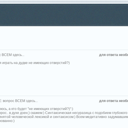
 ВСЕМ здесь...
для ответа необ
ся играть на дудке не имеющих отверстий?)
: вопрос ВСЕМ здесь...
для ответа необ
юсь, а кто будет "не имеющих отверстий?)":)
прос.. в духе дзен;) скажем:) Синтаксическая несуразица с подобием глубоко
нятой человеческой лексикой и синтаксисом:) Всем медитативно задумавшим
рованно:)