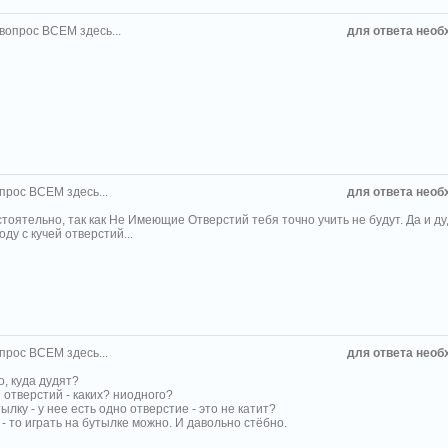
 вопрос ВСЕМ здесь...
для ответа необ
прос ВСЕМ здесь...
для ответа необ
тоятельно, так как Не Имеющие Отверстий тебя точно учить не будут. Да и ду
оду с кучей отверстий...
прос ВСЕМ здесь...
для ответа необ
то, куда дудят?
отверстий - каких? ниодного?
утылку - у нее есть одно отверстие - это не катит?
 - то играть на бутылке можно. И давольно стёбно.