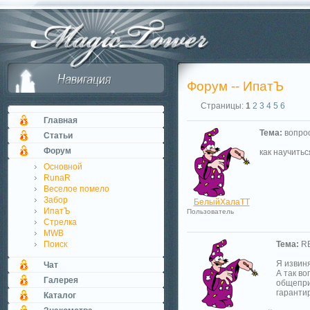
Форум -- ИпатЪ
Страницы:
1
2
3
4
5
6
Главная
Тема:
вопрос
Статьи
Форум
как научить
Основной
RunaR
Веселое помело
Забор
БелыйХалаТТ
ИпатЪ
Пользователь
Стрелка
MWB
Поиск
Тема:
RE
Я извиня
Чат
А так во
Галерея
общепри
гаранти
Каталог