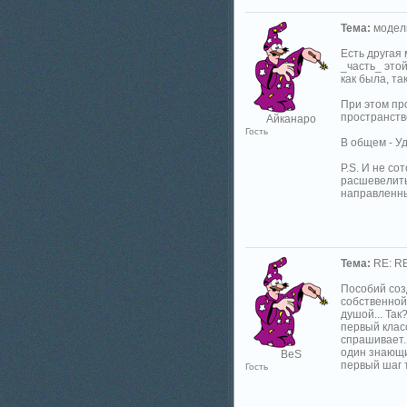
Тема:
модели
Есть другая
_часть_ этой
как была, так
При этом пр
пространство
Айканаро
Гость
В общем - Уд
P.S. И не со
расшевелить
направленны
Тема:
RE: RE
Пособий соз
собственной 
душой... Так
первый класс
спрашивает. 
один знающи
BeS
первый шаг т
Гость