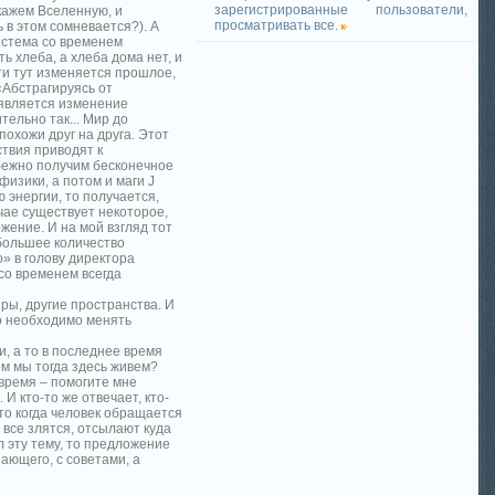
зарегистрированные пользователи,
скажем Вселенную, и
просматривать все.
 в этом сомневается?). А
истема со временем
ь хлеба, а хлеба дома нет, и
ти тут изменяется прошлое,
«Абстрагируясь от
 является изменение
тельно так... Мир до
похожи друг на друга. Этот
ствия приводят к
збежно получим бесконечное
физики, а потом и маги J
 энергии, то получается,
чае существует некоторое,
жение. И на мой взгляд тот
 большее количество
о» в голову директора
со временем всегда
ры, другие пространства. И
го необходимо менять
, а то в последнее время
ем мы тогда здесь живем?
 время – помогите мне
 И кто-то же отвечает, кто-
то когда человек обращается
 все злятся, отсылают куда
 эту тему, то предложение
ающего, с советами, а