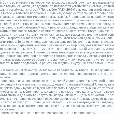
и брать во внимание не песочницу во дворе, а (как бы это получше назвать) 
ие каждой ее частицы с другими, то получается устойчивая система (кто нить
ельна устойчивая система? При любом РАЗУМНОМ отклонении устойчивая с
 в свое устойчивое положение. Когда маг, которому стрельнуло в голову поест
ы закрыты, заставляет магазины открыться (выйти продавцам на работу, кста
ений нет), он своими усилиями отклоняет систему от устойчивого положения. 
деталей, мы должны признать, что результатом любого магического действия
 прошлого всей обозримой части реальности...Задумайтесь, ведь это действи
агии и мир после такового не имеют ничего общего, хотя и могут быть очень 
жен...» - цитата из статьи. Автор статьи делает вывод, что именно такие дей
сти» в пространстве и времени. Если идти этой теорией дальше, то мы неи
аких миров. Тогда мы упираемся носом в одну проблемку – с детства, сначала 
 нам закон сохранения энергии. Если на каждый мир обладает какой-то частью
 бесконечна. Ведь так? Поэтому я считаю что параллельный мир в данным слу
одолжительное время. А затем система возвращается в свое устойчивое поло
, что цепочка по изменению прошлого тянется далеко назад и охватывает все
 правы, всегда можно ее оборвать, в данном случае – мало ли что «стрельнул
иказать выйти продавцам на работу в выходной, с будущим тоже самое. Игры 
 – я вовсе не исключаю существование параллельных миров. Но это другие ми
чить в другое пространство, имхо, одного отклонения не достаточно, для это
системы.
 сообщение немного встряхнет вас, жителей и посетителей Магической Башни
тенденция к «засыпанию» и упадку. Думать! Познавать! Учиться! А иначе, зач
ое брюхо едой? Купаться в деньгах и ласках? Подумать только, на что тратим
 чтобы меня полюбил парень; как сделать приворот; что делать, когда не везет.
 объяснить, а для кого-то «опустить» вопрошающего – цель всей жизни. Но за
помочь в начинании изучения и обучение магии, у всех не выдерживают нервы,
и такого наговорят… Единицы посоветуют… Раз уж в очередной раз затронул
вить, признаться совсем неплохое свое детище, и сделать ссылочку для начин
и уроками.
 время, затраченное на написание сообщения, не прошло даром.