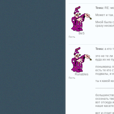
Тема:
RE: мо
Может и так
Мной была сд
сразу нескол
BeS
Гость
Тема:
а кто т
это не те ли
куда их не пус
понымаеш ли 
есть те кто 
подвалы, и е
Runables
Гость
ты к какой ка
------------------
большинство 
осознать твор
вот отсюда и
наше касател
вот и стоит 