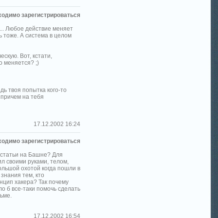
ходимо зарегистрироваться
... Любое действие меняет
ь тоже. А система в целом
скую. Вот, кстати,
о меняется? ;)
едь твоя попытка кого-то
 причем на тебя
17.12.2002 16:24
ходимо зарегистрироваться
 статьи на Башне? Для
ил своими руками, телом,
большой охотой когда пошли в
 знания тем, кто
инцип хакера? Так почему
о б все-таки помочь сделать
ьме.
17.12.2002 16:54