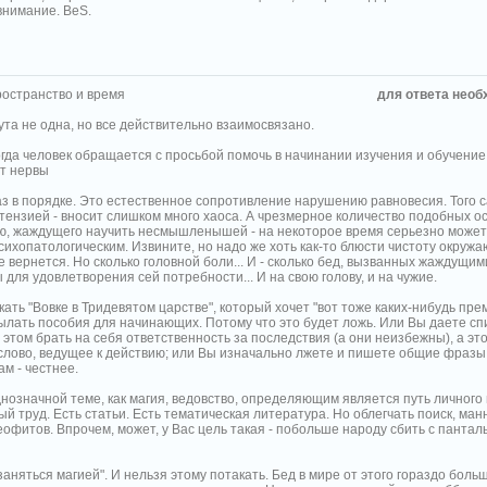
внимание. BeS.
остранство и время
для ответа необ
ута не одна, но все действительно взаимосвязано.
гда человек обращается с просьбой помочь в начинании изучения и обучение 
т нервы
аз в порядке. Это естественное сопротивление нарушению равновесия. Того 
етензией - вносит слишком много хаоса. А чрезмерное количество подобных 
ю, жаждущего научить несмышленышей - на некоторое время серьезно может
сихопатологическим. Извините, но надо же хоть как-то блюсти чистоту окружа
е вернется. Но сколько головной боли... И - сколько бед, вызванных жаждущи
для удовлетворения сей потребности... И на свою голову, и на чужие.
ать "Вовке в Тридевятом царстве", который хочет "вот тоже каких-нибудь пре
ылать пособия для начинающих. Потому что это будет ложь. Или Вы даете спи
этом брать на себя ответственность за последствия (а они неизбежны), а это
 слово, ведущее к действию; или Вы изначально лжете и пишете общие фразы.
ам - честнее.
днозначной теме, как магия, ведовство, определяющим является путь личного
ый труд. Есть статьи. Есть тематическая литература. Но облегчать поиск, ман
офитов. Впрочем, может, у Вас цель такая - побольше народу сбить с панталы
аняться магией". И нельзя этому потакать. Бед в мире от этого гораздо больше