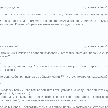
дели, модели...
для ответа необ
. Но и такая модель не множит пространства :). А именно эта мысль была до
елана попытка дать импульс. Кто-то его получил, кто-то видимо и не получит 
ько целей. И я не собираюсь кого-то за шкуру куда-то тянуть.
акие хакеры? ...
для ответа необ
 , что не имея ключей от парадных дверей ищут всякие дырочки , подобно крыс
кают? .. :)) ..
...
строит дома, те кто создаёт системы всякие компьютерные, и есть крысы, стр
сть хакеры ...
тегории себя причисляешь в области магии ?? .. к строителям, или к хакерам? ... 
-
моделей всяких - это только попытка натянуть глаз на жопу .. это попытка с
чество Демиурга ... :) ...
 советую исходить ... есть вещи которые ещё как-то от нас зависят, а есть ве
ьство их не будет выглядеть иначе чем натягивание то самое ...
всё же выбирать , потратить время на деятельность на том участке который те