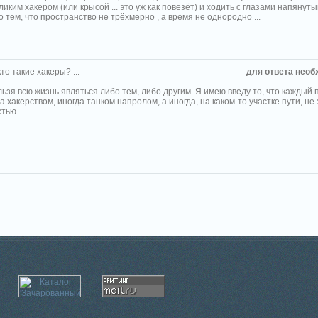
иким хакером (или крысой ... это уж как повезёт) и ходить с глазами напянут
 тем, что пространство не трёхмерно , а время не однородно ...
то такие хакеры? ...
для ответа необ
зя всю жизнь являться либо тем, либо другим. Я имею введу то, что каждый 
а хакерством, иногда танком напролом, а иногда, на каком-то участке пути, не
тью...