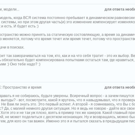
, модели...
для ответа необ
 модель, когда ВСЯ система постоянно пребывает в динамическом равновесии
 системы, но при этом другая часть(и) это изменение компенсирует изменяяс
 и есть. И будет есть :)
остранство можно принять за статическую состовляющую, а время за динамиче
 меняется, потому что время течет или время течет, потому что пространств
ачи в поисках.
тоит так заморачиваться на том, кто, как и на что себя тратит - это их выбор. В
 обязательно будет компенсирована попытками остаться там, где нравиться,
ми :) Оно тебе надо? :)
: Пространство и время
для ответа необ
давать я не собираюсь, будьте уверены. Всиречный вопрос - а зачем пишутся
выгоды? - вот, посмотрите, какой я крутень, что я навыдумывал, что я провер
? Не Вам ли знать это. Это первый аспект. А второй - я сомневаюсь, что Вы с 
? Да, с магией немного другая ситуация. Но я ведь не говорю - дайте все свои
Хотя это и не так уж плохо, взять в пример тех же хакеров. Какой главный пр
й, не может поделиться с десятком незнающих. Ну и возвращаясь, можно был
ем, для кого он так важен. Именно это я и пытался сказать в предыдущем пис