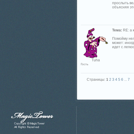
прослыть вел
объясняя это
Тема:
RE: а к
Помойму нель
может: иногд
идет с легкос
Tuha
Гость
Страницы:
1
2
3
4
5
6
...
7