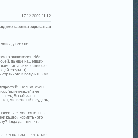
17.12.2002 11:12
ходимо зарегистрироваться
магии, у всех не
самого равновесия. Ибо
особей, да еще нашедших
 изменить психический фон,
ющей среды. :))
ми странного и получившими
мудростей". Нельзя, очень
сок "приемчиков" и не
 - ложь, Вы обязаны
 Нет, милостивый государь,
 поиска и самостоятельно
ной кашкой кормить - это
ку? Тогда да... пишите
, чем пользы. Так что, кто