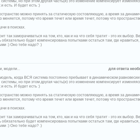
 системы, но при этом другая часть(и) это изменение компенсирует изменяяс
 и есть. И будет есть :)
остранство можно принять за статическую состовляющую, а время за динамиче
 меняется, потому что время течет или время течет, потому что пространств
ачи в поисках.
тоит так заморачиваться на том, кто, как и на что себя тратит - это их выбор. В
 обязательно будет компенсирована попытками остаться там, где нравиться,
ми :) Оно тебе надо? :)
, модели...
для ответа необ
 модель, когда ВСЯ система постоянно пребывает в динамическом равновесии
 системы, но при этом другая часть(и) это изменение компенсирует изменяяс
 и есть. И будет есть :)
остранство можно принять за статическую состовляющую, а время за динамиче
 меняется, потому что время течет или время течет, потому что пространств
ачи в поисках.
тоит так заморачиваться на том, кто, как и на что себя тратит - это их выбор. В
 обязательно будет компенсирована попытками остаться там, где нравиться,
ми :) Оно тебе надо? :)