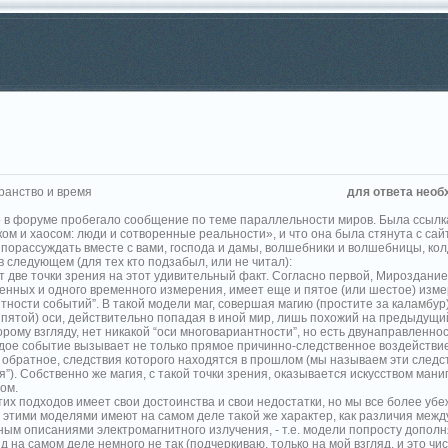
анство и время
для ответа необ
о в форуме пробегало сообщение по теме параллельности миров. Была ссылка
м и хаосом: люди и сотворенные реальности», и что она была стянута с сайта
 порассуждать вместе с вами, господа и дамы, волшебники и волшебницы, кол
в следующем (для тех кто подзабыл, или не читал):
 две точки зрения на этот удивительный факт. Согласно первой, Мироздание
енных и одного временного измерения, имеет еще и пятое (или шестое) изме
тности событий”. В такой модели маг, совершая магию (простите за каламбур
 пятой) оси, действительно попадая в иной мир, лишь похожий на предыдущи
рому взгляду, нет никакой “оси многовариантности”, но есть двунаправленно
дое событие вызывает не только прямое причинно-следственное воздействие
 обратное, следствия которого находятся в прошлом (мы называем эти след
я”). Собственно же магия, с такой точки зрения, оказывается искусством ма
ом.
тих подходов имеет свои достоинства и свои недостатки, но мы все более уб
 этими моделями имеют на самом деле такой же характер, как различия межд
ным описаниями электромагнитного излучения, - т.е. модели попросту дополн
д на самом деле немного не так (подчеркиваю, только на мой взгляд, и это ч