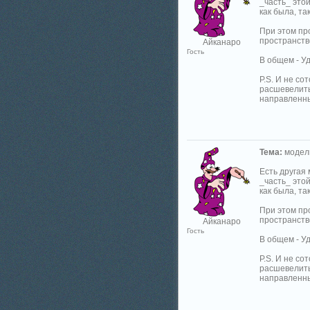
_часть_ этой
как была, так
При этом пр
пространство
Айканаро
Гость
В общем - Уд
P.S. И не со
расшевелить
направленны
Тема:
модели
Есть другая
_часть_ этой
как была, так
При этом пр
пространство
Айканаро
Гость
В общем - Уд
P.S. И не со
расшевелить
направленны