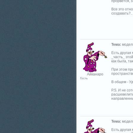
прорвется, з
Все это отн
создавать?.. 
Тема:
модели
Есть другая
_часть_ этой
как была, так
При этом пр
пространство
Айканаро
Гость
В общем - Уд
P.S. И не со
расшевелить
направленны
Тема:
модели
Есть другая