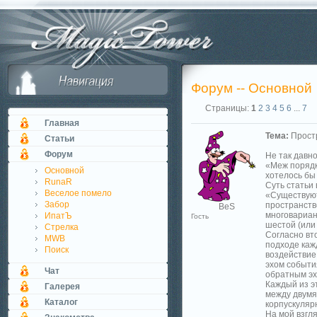
Форум -- Основной
Страницы:
1
2
3
4
5
6
...
7
Главная
Тема:
Простр
Статьи
Форум
Не так давн
«Меж порядко
Основной
хотелось бы
RunaR
Суть статьи 
Веселое помело
«Существуют
Забор
пространств
BeS
многовариан
ИпатЪ
Гость
шестой (или
Стрелка
Согласно вто
MWB
подходе каж
Поиск
воздействие
эхом событи
Чат
обратным эх
Каждый из э
Галерея
между двумя
Каталог
корпускуляр
На мой взгля