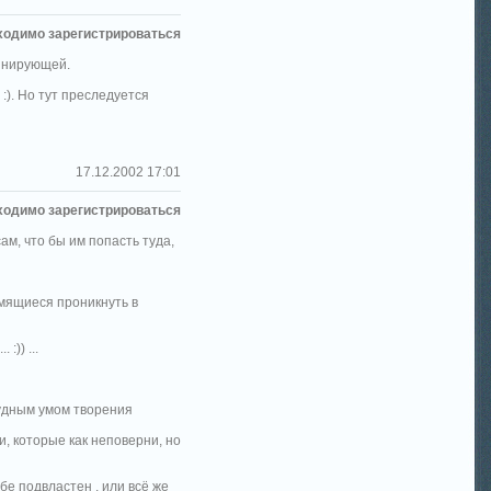
ходимо зарегистрироваться
минирующей.
:). Но тут преследуется
17.12.2002 17:01
ходимо зарегистрироваться
ам, что бы им попасть туда,
емящиеся проникнуть в
:)) ...
кудным умом творения
щи, которые как неповерни, но
бе подвластен , или всё же