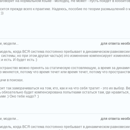
аговорит на нормальном языке - молодец. Не может - пусть пойдет в хоббитов, 
осится прежде всего к практике. Надеюсь, пособие по теории размышлений о 
:))
, модели...
для ответа необ
 модель, когда ВСЯ система постоянно пребывает в динамическом равновесии
 системы, но при этом другая часть(и) это изменение компенсирует изменяяс
 и есть. И будет есть :)
остранство можно принять за статическую состовляющую, а время за динамиче
 меняется, потому что время течет или время течет, потому что пространств
ачи в поисках.
тоит так заморачиваться на том, кто, как и на что себя тратит - это их выбор. В
 обязательно будет компенсирована попытками остаться там, где нравиться,
ми :) Оно тебе надо? :)
, модели...
для ответа необ
 модель, когда ВСЯ система постоянно пребывает в динамическом равновесии