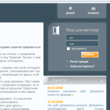
ходимо зарегистрироваться
запомнить
 на статью, с названием
 Зау Тагриски. Так вот о чем
дуны и колдуньи:
Регистрация
Забыли пароль?
, помимо трех (или четырех)
рение, описываемое как “ось
), перемещается вдоль этой
й.
сть хода времени. При таком
, уходящее в будущее, но и
04.02.2009
ствия в прошлом “обратным
Немного обновлен сайт. Добавлен
нипулирования этим самым
поиск по форуму.
еждаемся, что различия
27.10.2008
у волновым и
На сайт добавлена галерея. Добавлять
яют друг друга.»
изображения могут только
исто мое субъективное