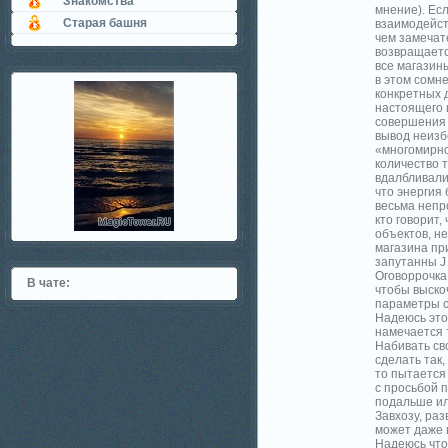
Знакомства
мнение). Есл
Старая башня
взаимодейств
чем замечат
возвращается
все магазин
в этом сомн
конкретных 
настоящего и
совершения м
вывод неизбе
«многомирно
количество т
вдалбливали
что энергия
весьма непр
кто говорит
объектов, не
магазина пр
запутанны J
Оговоррочка
В чате:
чтобы выско
параметры 
Надеюсь это
намечается 
Набивать св
сделать так,
то пытается
с просьбой 
подальше ил
Завхозу, раз
может даже 
Надеюсь что