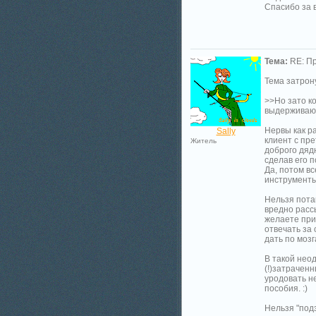
Спасибо за 
Тема:
RE: Пр
Тема затрон
>>Но зато ко
выдерживаю
Нервы как р
Sally
клиент с пр
Житель
доброго дяд
сделав его п
Да, потом вс
инструменты 
Нельзя потак
вредно расс
желаете при 
отвечать за
дать по мозг
В такой нео
(!)затраченн
уродовать не
пособия. :)
Нельзя "подз