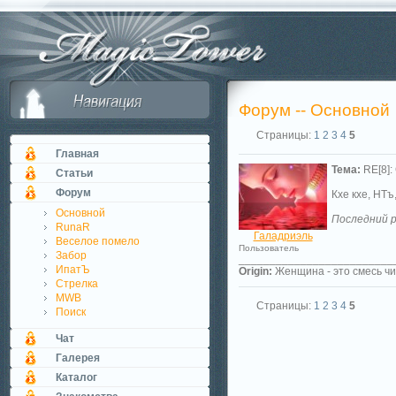
Форум -- Основной
Страницы:
1
2
3
4
5
Главная
Тема:
RE[8]:
Статьи
Форум
Кхе кхе, НТъ
Основной
Последний р
RunaR
Галадриэль
Веселое помело
Пользователь
Забор
_________________________
ИпатЪ
Origin:
Женщина - это смесь чи
Стрелка
MWB
Страницы:
1
2
3
4
5
Поиск
Чат
Галерея
Каталог