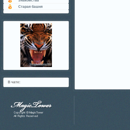
Знакомства
Старая башня
В чате: