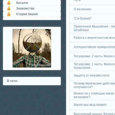
Путь
Каталог
Знакомства
О желаниях.
Старая башня
"Со-Знание"
Практичное Мышление - ле
Штайнера
Работа с вероятностью воз
Ассоциативная нумерологи
Татуировки. 2 часть. Магия с
Татуировки. 1 часть. Филос
психология.
Защита от неизвестного
В чате:
Почему магические действия
получаются?
Можно ли с помощью магии 
желаемое?
Магия как свод правил
Внутренний диалог. Взгляд к