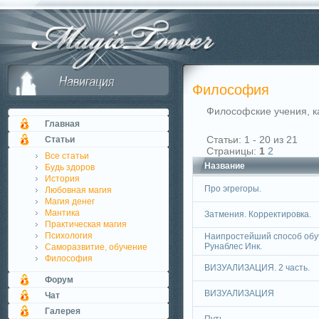
Философия
Философские учения, ка
Главная
Статьи: 1 - 20 из 21
Статьи
Страницы:
1
2
Все статьи
Название
Будь здоров
История
Про эгрегоры.
Любовная магия
Магия денег
Мантика
Затмения. Корректировка.
Практическая магия
Психология
Наипростейший способ обу
Рунаблес Инк.
Саморазвитие, обучение
Философия
ВИЗУАЛИЗАЦИЯ. 2 часть.
Форум
ВИЗУАЛИЗАЦИЯ
Чат
Галерея