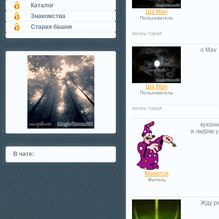
Каталог
Ша Ман
Знакомства
Пользователь
Старая башня
жизнь такая
о Mav
Ша Ман
Пользователь
жизнь такая
кухонн
я люблю 
В чате:
Maverick
Житель
Жду р