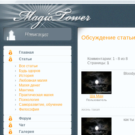
Обсуждение стать
Главная
Комментарии: 1 - 8 из 8
Статьи
Страницы:
1
Все статьи
Будь здоров
Bloody
История
Любовная магия
Магия денег
Мантика
Практическая магия
Ша Ман
Психология
Пользователь
Саморазвитие, обучение
Философия
жизнь такая
Форум
как ты
Чат
Галерея