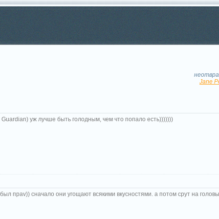
и
неотвра
Jane P
 Guardian) уж лучше быть голодным, чем что попало есть)))))))
 был праv)) сначало они угощают всякими вкусностями. а потом срут на головы