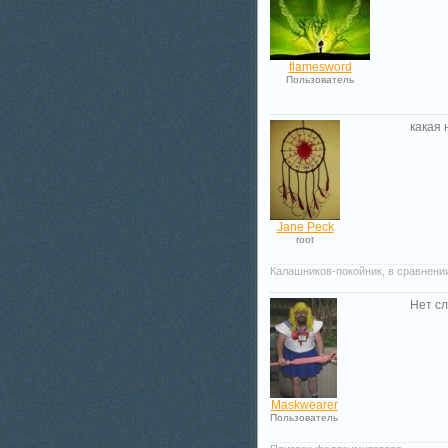
flamesword
Пользователь
какая 
Jane Peck
root
Калашников-покойник, в сравнении
Нет сл
Maskwearer
Пользователь