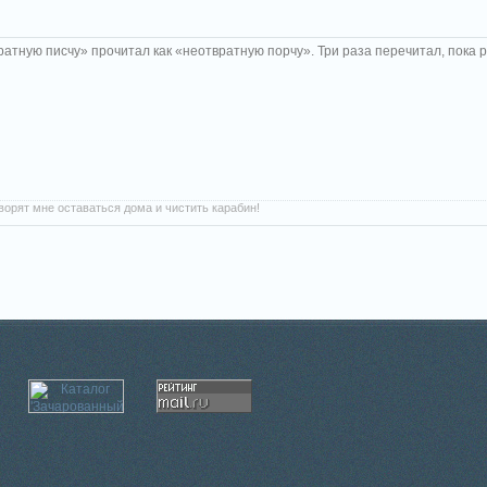
ратную писчу» прочитал как
«
неотвратную порчу». Три раза перечитал, пока 
оворят мне оставаться дома и чистить карабин!