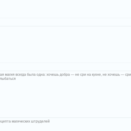
ая магия всегда была одна: хочешь добра — не сри на кухне, не хочешь — ср
улыбаться
ецепта магических штруделей