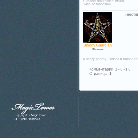
Призрак фаллоимитатора.
Удав-безобразник.
«
неотв
Bloody Guardian
Житель
К чёрту работу! Голоса в голове г
Комментарии: 1 - 8 из 8
Страницы:
1