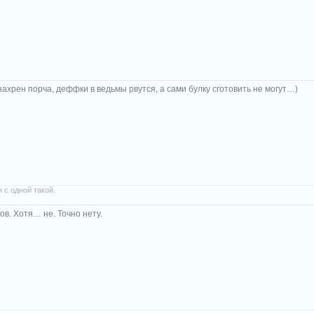
нахрен порча, деффки в ведьмы рвутся, а сами булку сготовить не могут…)
 с одной такой.
ов. Хотя… не. Точно нету.